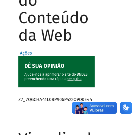
do
Conteúdo
da Web
Ações
DÊ SUA OPINIÃO
Ajude-nos a aprimorar o site do BNDES
preenchendo uma rápida
pesquisa
.
Z7_7QGCHA41L0RP906P422Q9Q0E44