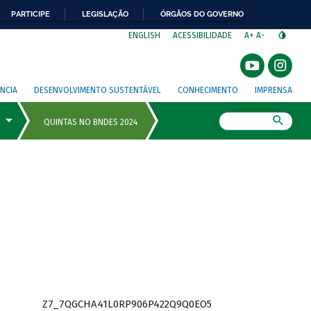
PARTICIPE
LEGISLAÇÃO
ÓRGÃOS DO GOVERNO
⁣
ENGLISH
ACESSIBILIDADE
A+
A-
NCIA
DESENVOLVIMENTO SUSTENTÁVEL
CONHECIMENTO
IMPRENSA
Busca
Z7_7QGCHA41L0RP906P422Q9Q0EO5