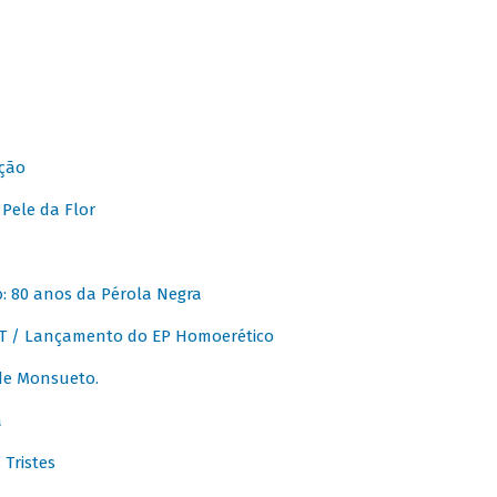
ção
Pele da Flor
 80 anos da Pérola Negra
T / Lançamento do EP Homoerético
de Monsueto.
a
Tristes