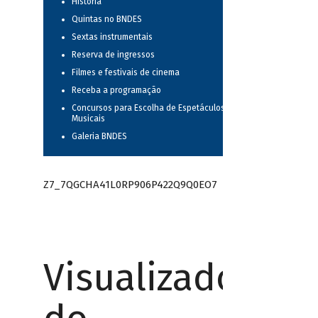
História
Quintas no BNDES
Sextas instrumentais
Reserva de ingressos
Filmes e festivais de cinema
Receba a programação
Concursos para Escolha de Espetáculos
Musicais
Galeria BNDES
Z7_7QGCHA41L0RP906P422Q9Q0EO7
Visualizador