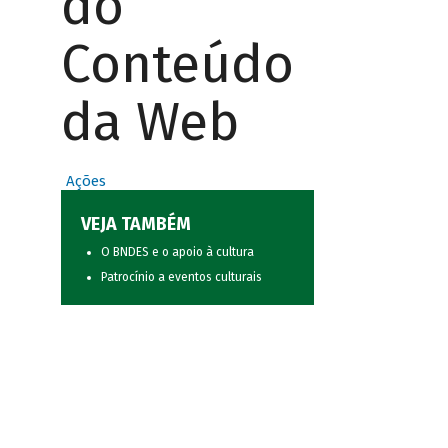
do
Conteúdo
da Web
Ações
VEJA TAMBÉM
O BNDES e o apoio à cultura
Patrocínio a eventos culturais