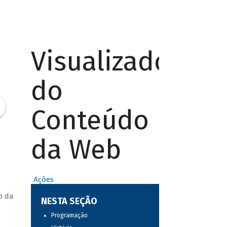
Visualizador
do
Conteúdo
da Web
Ações
o da
NESTA SEÇÃO
Programação