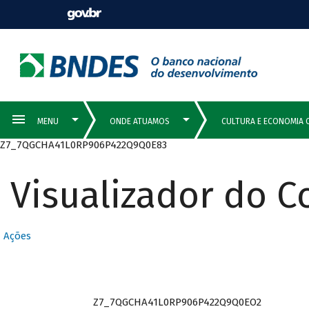
Z7_7QGCHA41L0RP906P422Q9Q0E83
Visualizador do 
Ações
Z7_7QGCHA41L0RP906P422Q9Q0EO2