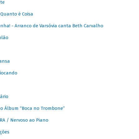
te
Quanto é Coisa
nha! - Arranco de Varsóvia canta Beth Carvalho
olão
ansa
iocando
ário
do Álbum “Boca no Trombone”
A / Nervoso ao Piano
ções