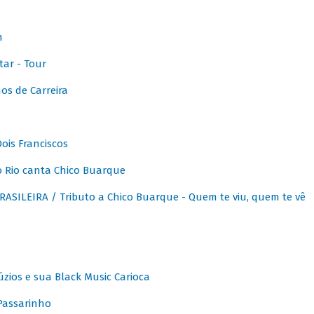
m
ar - Tour
os de Carreira
ois Franciscos
 Rio canta Chico Buarque
SILEIRA / Tributo a Chico Buarque - Quem te viu, quem te vê
zios e sua Black Music Carioca
Passarinho