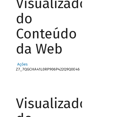
Visualizador
do
Conteúdo
da Web
Ações
Z7_7QGCHA41L0RP906P422Q9Q0E46
Visualizador