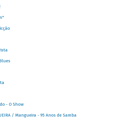
2
n"
icção
ista
Blues
ta
do - O Show
IRA / Mangueira - 95 Anos de Samba