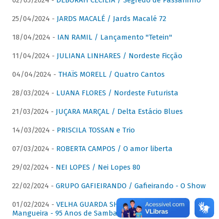
02/05/2024 -
DÉBORAH CECÍLIA / Segredo de Passarinho
25/04/2024 -
JARDS MACALÉ / Jards Macalé 72
18/04/2024 -
IAN RAMIL / Lançamento "Tetein"
11/04/2024 -
JULIANA LINHARES / Nordeste Ficção
04/04/2024 -
THAÏS MORELL / Quatro Cantos
28/03/2024 -
LUANA FLORES / Nordeste Futurista
21/03/2024 -
JUÇARA MARÇAL / Delta Estácio Blues
14/03/2024 -
PRISCILA TOSSAN e Trio
07/03/2024 -
ROBERTA CAMPOS / O amor liberta
29/02/2024 -
NEI LOPES / Nei Lopes 80
22/02/2024 -
GRUPO GAFIEIRANDO / Gafieirando - O Show
01/02/2024 -
VELHA GUARDA SHOW DA MANGUEIRA /
Mangueira - 95 Anos de Samba