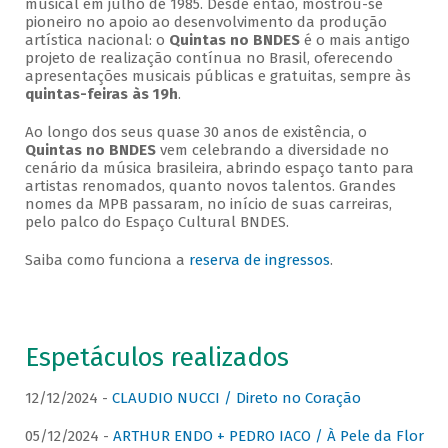
musical em julho de 1985. Desde então, mostrou-se
pioneiro no apoio ao desenvolvimento da produção
artística nacional: o
Quintas no BNDES
é o mais antigo
projeto de realização contínua no Brasil, oferecendo
apresentações musicais públicas e gratuitas, sempre às
quintas-feiras às 19h
.
Ao longo dos seus quase 30 anos de existência, o
Quintas no BNDES
vem celebrando a diversidade no
cenário da música brasileira, abrindo espaço tanto para
artistas renomados, quanto novos talentos. Grandes
nomes da MPB passaram, no início de suas carreiras,
pelo palco do Espaço Cultural BNDES.
Saiba como funciona a
reserva de ingressos
.
Espetáculos realizados
12/12/2024 -
CLAUDIO NUCCI / Direto no Coração
05/12/2024 -
ARTHUR ENDO + PEDRO IACO / À Pele da Flor