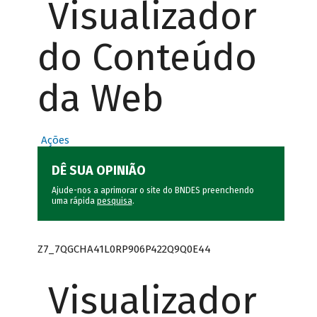
Visualizador
do Conteúdo
da Web
Ações
DÊ SUA OPINIÃO
Ajude-nos a aprimorar o site do BNDES preenchendo
uma rápida
pesquisa
.
Z7_7QGCHA41L0RP906P422Q9Q0E44
Visualizador