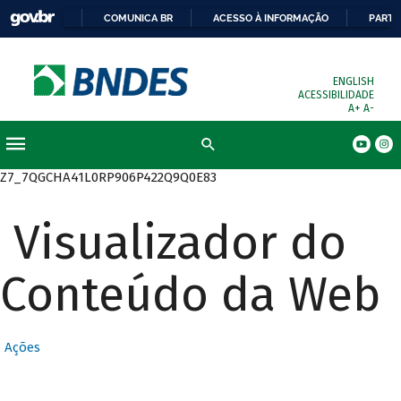
COMUNICA BR
ACESSO À INFORMAÇÃO
PARTI
ENGLISH
ACESSIBILIDADE
A+
A-
Busca
Z7_7QGCHA41L0RP906P422Q9Q0E83
Visualizador do
Conteúdo da Web
Ações