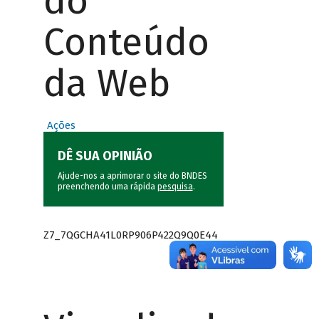
do
Conteúdo
da Web
Ações
DÊ SUA OPINIÃO
Ajude-nos a aprimorar o site do BNDES
preenchendo uma rápida
pesquisa
.
Z7_7QGCHA41L0RP906P422Q9Q0E44