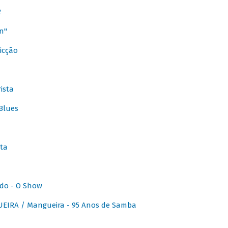
2
n"
icção
ista
Blues
ta
do - O Show
IRA / Mangueira - 95 Anos de Samba