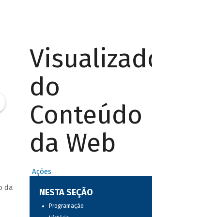
Visualizador
do
Conteúdo
da Web
Ações
o da
NESTA SEÇÃO
Programação