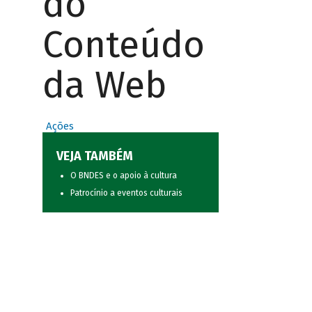
do
Conteúdo
da Web
Ações
VEJA TAMBÉM
O BNDES e o apoio à cultura
Patrocínio a eventos culturais