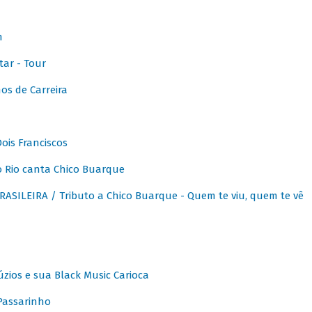
m
ar - Tour
os de Carreira
ois Franciscos
 Rio canta Chico Buarque
SILEIRA / Tributo a Chico Buarque - Quem te viu, quem te vê
zios e sua Black Music Carioca
Passarinho