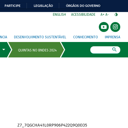
PARTICIPE
LEGISLAÇÃO
ÓRGÃOS DO GOVERNO
⁣
ENGLISH
ACESSIBILIDADE
A+
A-
NCIA
DESENVOLVIMENTO SUSTENTÁVEL
CONHECIMENTO
IMPRENSA
Busca
Z7_7QGCHA41L0RP906P422Q9Q0EO5