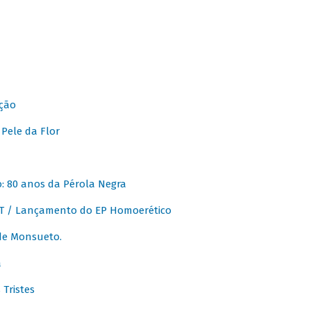
ção
Pele da Flor
 80 anos da Pérola Negra
T / Lançamento do EP Homoerético
de Monsueto.
a
Tristes