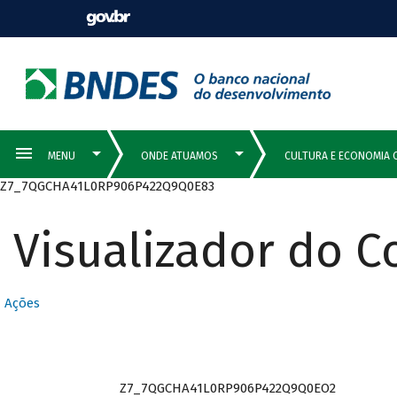
Z7_7QGCHA41L0RP906P422Q9Q0E83
Visualizador do 
Ações
Z7_7QGCHA41L0RP906P422Q9Q0EO2