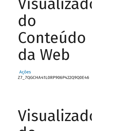
Visualizador
do
Conteúdo
da Web
Ações
Z7_7QGCHA41L0RP906P422Q9Q0E46
Visualizador