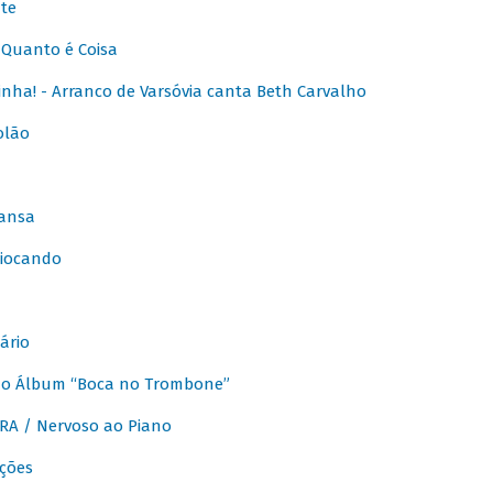
te
Quanto é Coisa
nha! - Arranco de Varsóvia canta Beth Carvalho
olão
ansa
iocando
ário
do Álbum “Boca no Trombone”
A / Nervoso ao Piano
ções