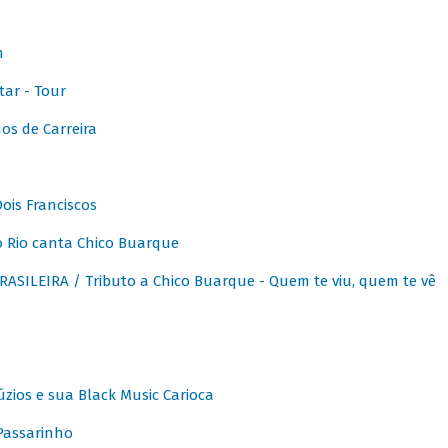
m
ar - Tour
os de Carreira
ois Franciscos
 Rio canta Chico Buarque
SILEIRA / Tributo a Chico Buarque - Quem te viu, quem te vê
zios e sua Black Music Carioca
Passarinho