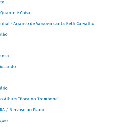
te
Quanto é Coisa
nha! - Arranco de Varsóvia canta Beth Carvalho
olão
ansa
iocando
ário
do Álbum “Boca no Trombone”
A / Nervoso ao Piano
ções