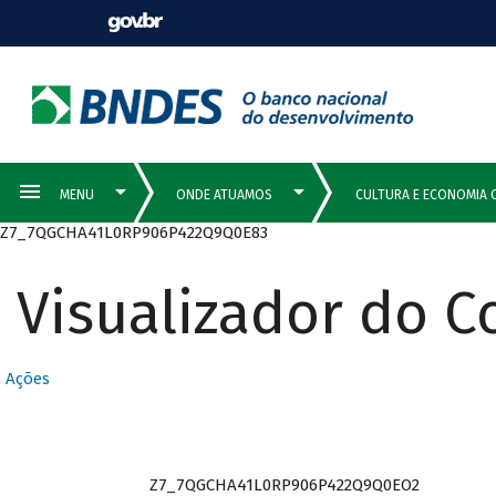
Z7_7QGCHA41L0RP906P422Q9Q0E83
Visualizador do 
Ações
Z7_7QGCHA41L0RP906P422Q9Q0EO2