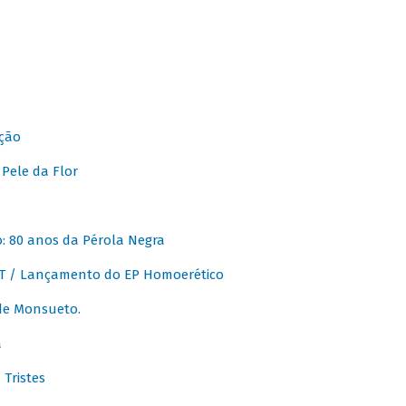
ção
Pele da Flor
 80 anos da Pérola Negra
T / Lançamento do EP Homoerético
de Monsueto.
a
Tristes