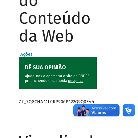
do
Conteúdo
da Web
Ações
DÊ SUA OPINIÃO
Ajude-nos a aprimorar o site do BNDES
preenchendo uma rápida
pesquisa
.
Z7_7QGCHA41L0RP906P422Q9Q0E44