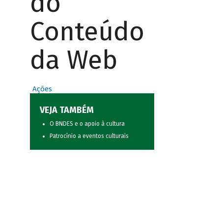
do
Conteúdo
da Web
Ações
VEJA TAMBÉM
O BNDES e o apoio à cultura
Patrocínio a eventos culturais