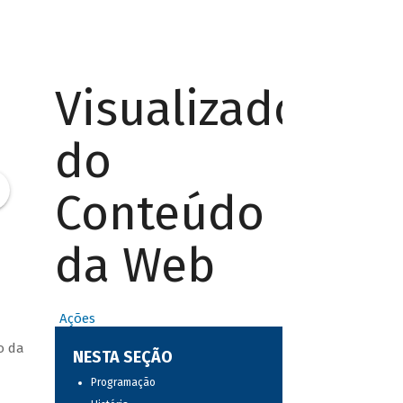
Visualizador
do
Conteúdo
da Web
Ações
o da
NESTA SEÇÃO
Programação