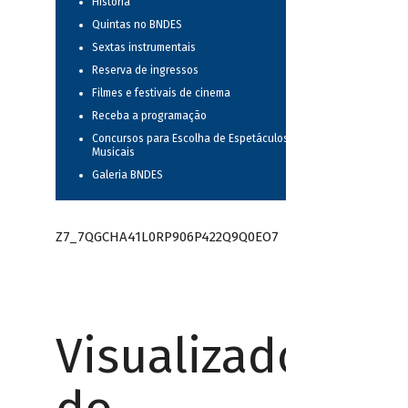
História
Quintas no BNDES
Sextas instrumentais
Reserva de ingressos
Filmes e festivais de cinema
Receba a programação
Concursos para Escolha de Espetáculos
Musicais
Galeria BNDES
Z7_7QGCHA41L0RP906P422Q9Q0EO7
Visualizador