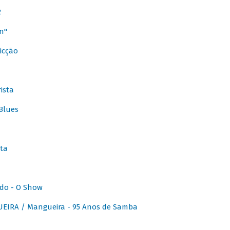
2
n"
icção
ista
Blues
ta
do - O Show
IRA / Mangueira - 95 Anos de Samba