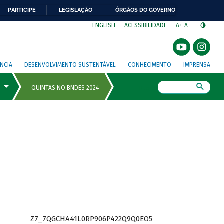
PARTICIPE
LEGISLAÇÃO
ÓRGÃOS DO GOVERNO
⁣
ENGLISH
ACESSIBILIDADE
A+
A-
NCIA
DESENVOLVIMENTO SUSTENTÁVEL
CONHECIMENTO
IMPRENSA
Busca
Z7_7QGCHA41L0RP906P422Q9Q0EO5