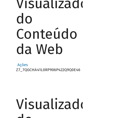
Visualizador
do
Conteúdo
da Web
Ações
Z7_7QGCHA41L0RP906P422Q9Q0E46
Visualizador