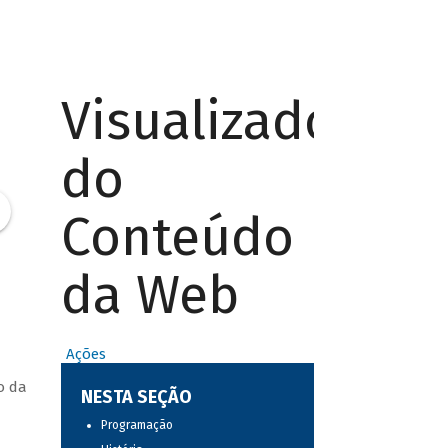
Visualizador
do
Conteúdo
da Web
Ações
o da
NESTA SEÇÃO
Programação