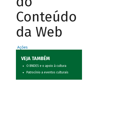
do
Conteúdo
da Web
Ações
VEJA TAMBÉM
O BNDES e o apoio à cultura
Patrocínio a eventos culturais