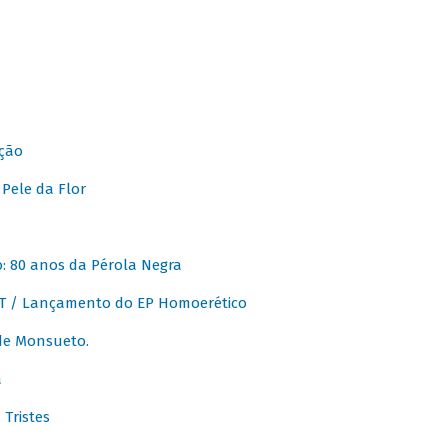
ção
Pele da Flor
 80 anos da Pérola Negra
T / Lançamento do EP Homoerético
de Monsueto.
a
Tristes