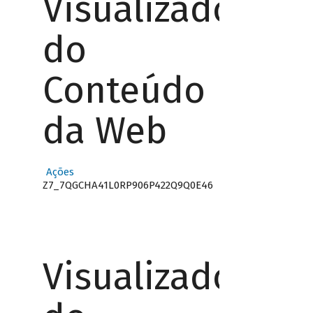
Visualizador
do
Conteúdo
da Web
Ações
Z7_7QGCHA41L0RP906P422Q9Q0E46
Visualizador