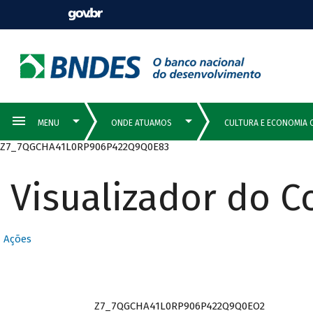
Z7_7QGCHA41L0RP906P422Q9Q0E83
Visualizador do 
Ações
Z7_7QGCHA41L0RP906P422Q9Q0EO2