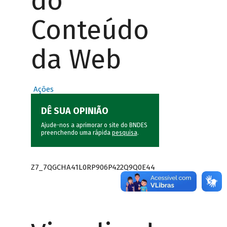
do
Conteúdo
da Web
Ações
DÊ SUA OPINIÃO
Ajude-nos a aprimorar o site do BNDES
preenchendo uma rápida
pesquisa
.
Z7_7QGCHA41L0RP906P422Q9Q0E44