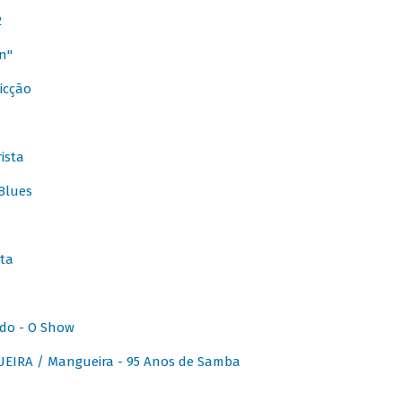
2
n"
icção
ista
Blues
ta
do - O Show
IRA / Mangueira - 95 Anos de Samba