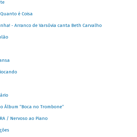
te
Quanto é Coisa
nha! - Arranco de Varsóvia canta Beth Carvalho
olão
ansa
iocando
ário
do Álbum “Boca no Trombone”
A / Nervoso ao Piano
ções