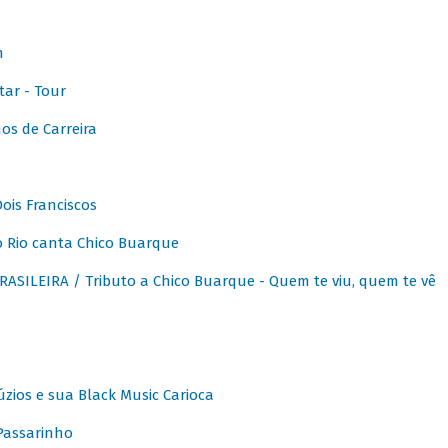
m
ar - Tour
os de Carreira
ois Franciscos
 Rio canta Chico Buarque
SILEIRA / Tributo a Chico Buarque - Quem te viu, quem te vê
zios e sua Black Music Carioca
Passarinho