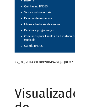
História
Quintas no BNDES
Sextas instrumentais
Reserva de ingressos
Filmes e festivais de cinema
Receba a programação
Concursos para Escolha de Espetáculos
Musicais
Galeria BNDES
Z7_7QGCHA41L0RP906P422Q9Q0EO7
Visualizador