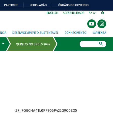
PARTICIPE
LEGISLAÇÃO
ÓRGÃOS DO GOVERNO
⁣
ENGLISH
ACESSIBILIDADE
A+
A-
NCIA
DESENVOLVIMENTO SUSTENTÁVEL
CONHECIMENTO
IMPRENSA
Busca
Z7_7QGCHA41L0RP906P422Q9Q0EO5