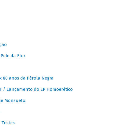
ção
Pele da Flor
 80 anos da Pérola Negra
T / Lançamento do EP Homoerético
de Monsueto.
a
Tristes