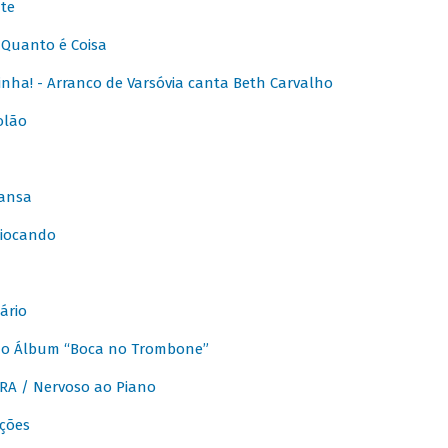
te
Quanto é Coisa
nha! - Arranco de Varsóvia canta Beth Carvalho
olão
ansa
iocando
ário
do Álbum “Boca no Trombone”
A / Nervoso ao Piano
ções