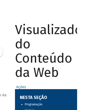
Visualizador
do
Conteúdo
da Web
Ações
o da
NESTA SEÇÃO
Programação