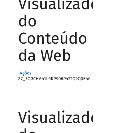
Visualizador
do
Conteúdo
da Web
Ações
Z7_7QGCHA41L0RP906P422Q9Q0E46
Visualizador