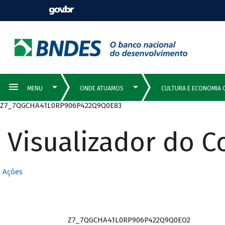
Z7_7QGCHA41L0RP906P422Q9Q0E83
Visualizador do 
Ações
Z7_7QGCHA41L0RP906P422Q9Q0EO2