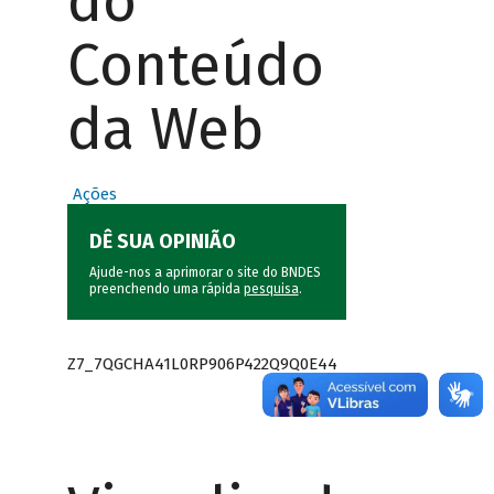
do
Conteúdo
da Web
Ações
DÊ SUA OPINIÃO
Ajude-nos a aprimorar o site do BNDES
preenchendo uma rápida
pesquisa
.
Z7_7QGCHA41L0RP906P422Q9Q0E44