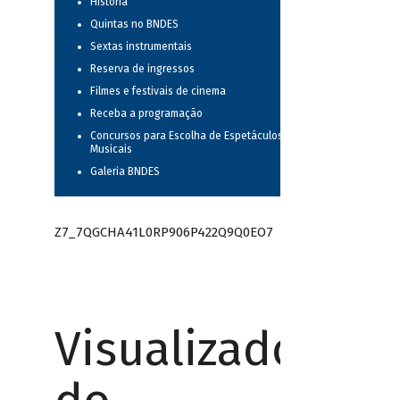
História
Quintas no BNDES
Sextas instrumentais
Reserva de ingressos
Filmes e festivais de cinema
Receba a programação
Concursos para Escolha de Espetáculos
Musicais
Galeria BNDES
Z7_7QGCHA41L0RP906P422Q9Q0EO7
Visualizador