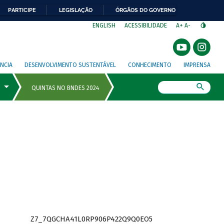
PARTICIPE
LEGISLAÇÃO
ÓRGÃOS DO GOVERNO
⁣
ENGLISH
ACESSIBILIDADE
A+
A-
NCIA
DESENVOLVIMENTO SUSTENTÁVEL
CONHECIMENTO
IMPRENSA
Busca
Z7_7QGCHA41L0RP906P422Q9Q0EO5