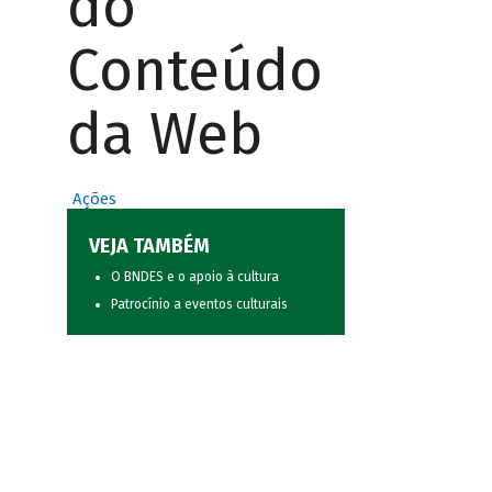
do
Conteúdo
da Web
Ações
VEJA TAMBÉM
O BNDES e o apoio à cultura
Patrocínio a eventos culturais