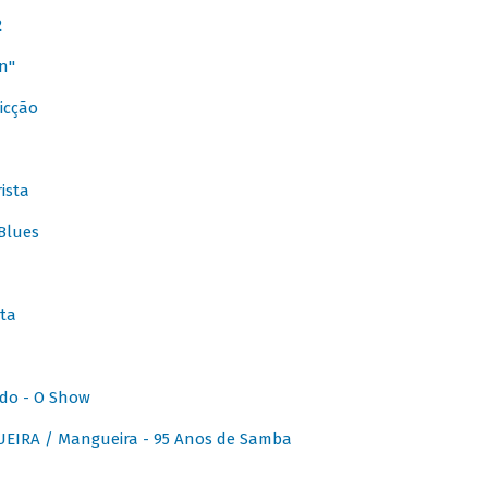
2
n"
icção
ista
Blues
ta
do - O Show
IRA / Mangueira - 95 Anos de Samba