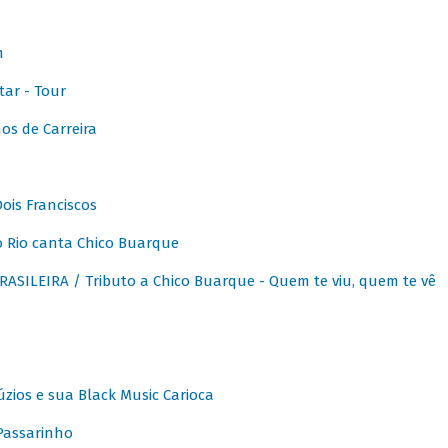
m
ar - Tour
os de Carreira
ois Franciscos
 Rio canta Chico Buarque
SILEIRA / Tributo a Chico Buarque - Quem te viu, quem te vê
zios e sua Black Music Carioca
Passarinho