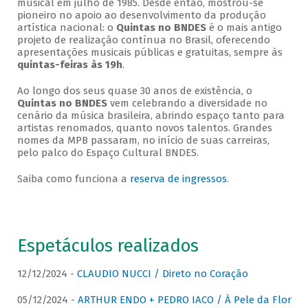
musical em julho de 1985. Desde então, mostrou-se
pioneiro no apoio ao desenvolvimento da produção
artística nacional: o
Quintas no BNDES
é o mais antigo
projeto de realização contínua no Brasil, oferecendo
apresentações musicais públicas e gratuitas, sempre às
quintas-feiras às 19h
.
Ao longo dos seus quase 30 anos de existência, o
Quintas no BNDES
vem celebrando a diversidade no
cenário da música brasileira, abrindo espaço tanto para
artistas renomados, quanto novos talentos. Grandes
nomes da MPB passaram, no início de suas carreiras,
pelo palco do Espaço Cultural BNDES.
Saiba como funciona a
reserva de ingressos
.
Espetáculos realizados
12/12/2024 -
CLAUDIO NUCCI / Direto no Coração
05/12/2024 -
ARTHUR ENDO + PEDRO IACO / À Pele da Flor