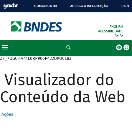
COMUNICA BR
ACESSO À INFORMAÇÃO
PARTI
ENGLISH
ACESSIBILIDADE
A+
A-
Busca
Z7_7QGCHA41L0RP906P422Q9Q0E83
Visualizador do
Conteúdo da Web
Ações