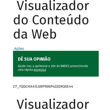
Visualizador
do Conteúdo
da Web
Ações
DÊ SUA OPINIÃO
Ajude-nos a aprimorar o site do BNDES preenchendo
uma rápida
pesquisa
.
Z7_7QGCHA41L0RP906P422Q9Q0E44
Visualizador