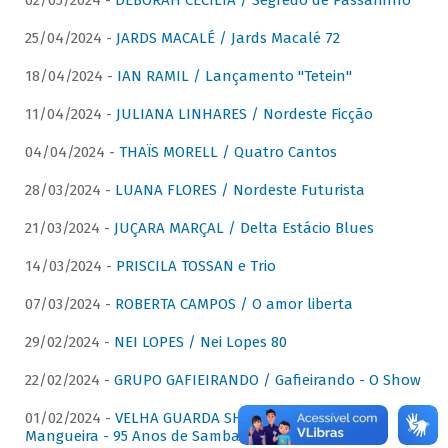
02/05/2024 -
DÉBORAH CECÍLIA / Segredo de Passarinho
25/04/2024 -
JARDS MACALÉ / Jards Macalé 72
18/04/2024 -
IAN RAMIL / Lançamento "Tetein"
11/04/2024 -
JULIANA LINHARES / Nordeste Ficção
04/04/2024 -
THAÏS MORELL / Quatro Cantos
28/03/2024 -
LUANA FLORES / Nordeste Futurista
21/03/2024 -
JUÇARA MARÇAL / Delta Estácio Blues
14/03/2024 -
PRISCILA TOSSAN e Trio
07/03/2024 -
ROBERTA CAMPOS / O amor liberta
29/02/2024 -
NEI LOPES / Nei Lopes 80
22/02/2024 -
GRUPO GAFIEIRANDO / Gafieirando - O Show
01/02/2024 -
VELHA GUARDA SHOW DA MANGUEIRA /
Mangueira - 95 Anos de Samba