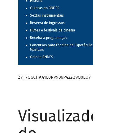
História
Quintas no BNDES
Sextas instrumentais
Reserva de ingressos
Filmes e festivais de cinema
Receba a programação
Concursos para Escolha de Espetáculos
Musicais
Galeria BNDES
Z7_7QGCHA41L0RP906P422Q9Q0EO7
Visualizador