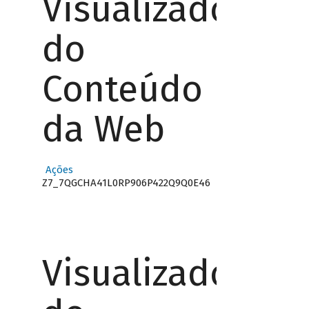
Visualizador
do
Conteúdo
da Web
Ações
Z7_7QGCHA41L0RP906P422Q9Q0E46
Visualizador