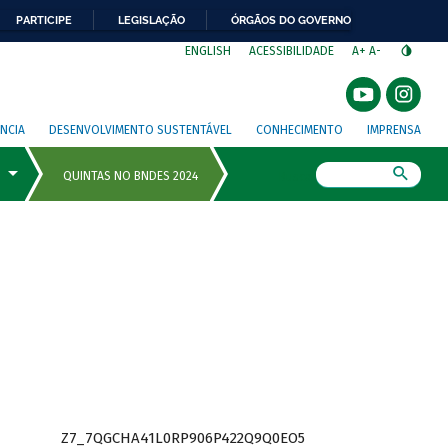
PARTICIPE
LEGISLAÇÃO
ÓRGÃOS DO GOVERNO
⁣
ENGLISH
ACESSIBILIDADE
A+
A-
NCIA
DESENVOLVIMENTO SUSTENTÁVEL
CONHECIMENTO
IMPRENSA
Busca
Z7_7QGCHA41L0RP906P422Q9Q0EO5