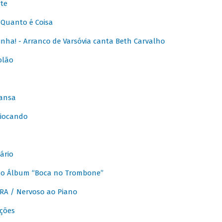
te
Quanto é Coisa
nha! - Arranco de Varsóvia canta Beth Carvalho
olão
ansa
iocando
ário
do Álbum “Boca no Trombone”
A / Nervoso ao Piano
ções