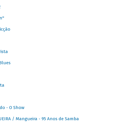
2
n"
icção
ista
Blues
ta
do - O Show
IRA / Mangueira - 95 Anos de Samba