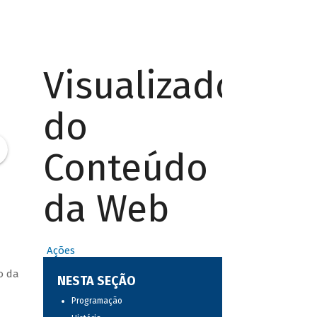
Visualizador
do
Conteúdo
da Web
Ações
o da
NESTA SEÇÃO
Programação