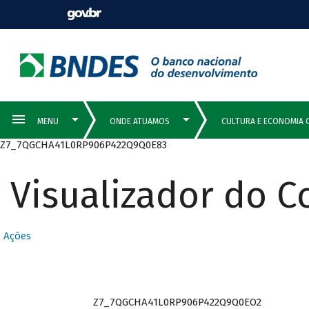
Z7_7QGCHA41L0RP906P422Q9Q0E83
Visualizador do 
Ações
Z7_7QGCHA41L0RP906P422Q9Q0EO2