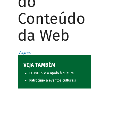
do
Conteúdo
da Web
Ações
VEJA TAMBÉM
O BNDES e o apoio à cultura
Patrocínio a eventos culturais