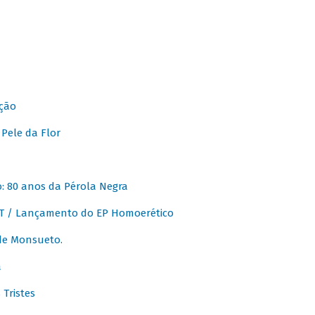
ção
Pele da Flor
 80 anos da Pérola Negra
T / Lançamento do EP Homoerético
de Monsueto.
a
Tristes