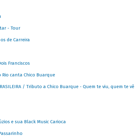
m
ar - Tour
os de Carreira
ois Franciscos
 Rio canta Chico Buarque
SILEIRA / Tributo a Chico Buarque - Quem te viu, quem te vê
zios e sua Black Music Carioca
Passarinho