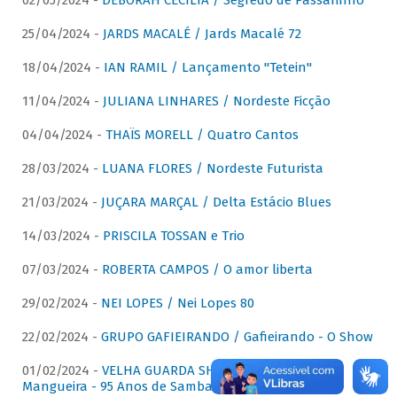
02/05/2024 -
DÉBORAH CECÍLIA / Segredo de Passarinho
25/04/2024 -
JARDS MACALÉ / Jards Macalé 72
18/04/2024 -
IAN RAMIL / Lançamento "Tetein"
11/04/2024 -
JULIANA LINHARES / Nordeste Ficção
04/04/2024 -
THAÏS MORELL / Quatro Cantos
28/03/2024 -
LUANA FLORES / Nordeste Futurista
21/03/2024 -
JUÇARA MARÇAL / Delta Estácio Blues
14/03/2024 -
PRISCILA TOSSAN e Trio
07/03/2024 -
ROBERTA CAMPOS / O amor liberta
29/02/2024 -
NEI LOPES / Nei Lopes 80
22/02/2024 -
GRUPO GAFIEIRANDO / Gafieirando - O Show
01/02/2024 -
VELHA GUARDA SHOW DA MANGUEIRA /
Mangueira - 95 Anos de Samba