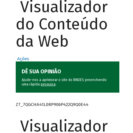
Visualizador
do Conteúdo
da Web
Ações
DÊ SUA OPINIÃO
Ajude-nos a aprimorar o site do BNDES preenchendo
uma rápida
pesquisa
.
Z7_7QGCHA41L0RP906P422Q9Q0E44
Visualizador