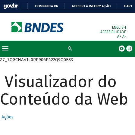
COMUNICA BR
ACESSO À INFORMAÇÃO
PARTI
ENGLISH
ACESSIBILIDADE
A+
A-
Busca
Z7_7QGCHA41L0RP906P422Q9Q0E83
Visualizador do
Conteúdo da Web
Ações