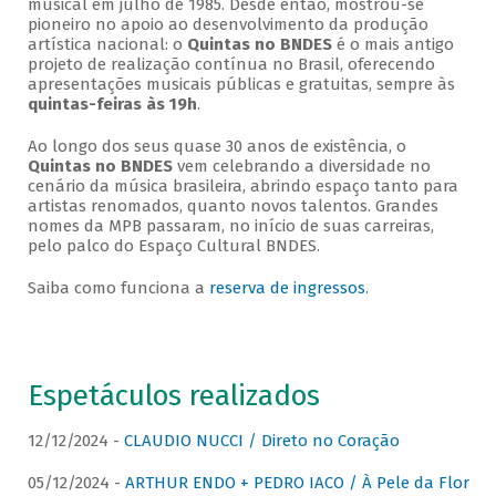
musical em julho de 1985. Desde então, mostrou-se
pioneiro no apoio ao desenvolvimento da produção
artística nacional: o
Quintas no BNDES
é o mais antigo
projeto de realização contínua no Brasil, oferecendo
apresentações musicais públicas e gratuitas, sempre às
quintas-feiras às 19h
.
Ao longo dos seus quase 30 anos de existência, o
Quintas no BNDES
vem celebrando a diversidade no
cenário da música brasileira, abrindo espaço tanto para
artistas renomados, quanto novos talentos. Grandes
nomes da MPB passaram, no início de suas carreiras,
pelo palco do Espaço Cultural BNDES.
Saiba como funciona a
reserva de ingressos
.
Espetáculos realizados
12/12/2024 -
CLAUDIO NUCCI / Direto no Coração
05/12/2024 -
ARTHUR ENDO + PEDRO IACO / À Pele da Flor