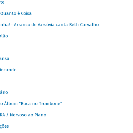
te
Quanto é Coisa
nha! - Arranco de Varsóvia canta Beth Carvalho
olão
ansa
iocando
ário
do Álbum “Boca no Trombone”
A / Nervoso ao Piano
ções