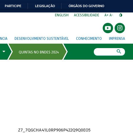
PARTICIPE
LEGISLAÇÃO
ÓRGÃOS DO GOVERNO
⁣
ENGLISH
ACESSIBILIDADE
A+
A-
NCIA
DESENVOLVIMENTO SUSTENTÁVEL
CONHECIMENTO
IMPRENSA
Busca
Z7_7QGCHA41L0RP906P422Q9Q0EO5