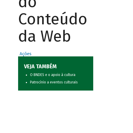
do
Conteúdo
da Web
Ações
VEJA TAMBÉM
O BNDES e o apoio à cultura
Patrocínio a eventos culturais