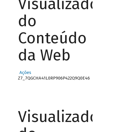
Visualizador
do
Conteúdo
da Web
Ações
Z7_7QGCHA41L0RP906P422Q9Q0E46
Visualizador