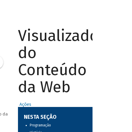
Visualizador
do
Conteúdo
da Web
Ações
o da
NESTA SEÇÃO
Programação