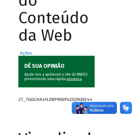
do
Conteúdo
da Web
Ações
DÊ SUA OPINIÃO
Ajude-nos a aprimorar o site do BNDES
preenchendo uma rápida
pesquisa
.
Z7_7QGCHA41L0RP906P422Q9Q0E44