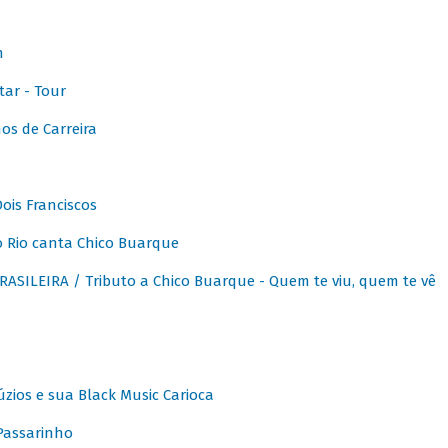
m
ar - Tour
os de Carreira
ois Franciscos
 Rio canta Chico Buarque
SILEIRA / Tributo a Chico Buarque - Quem te viu, quem te vê
zios e sua Black Music Carioca
Passarinho