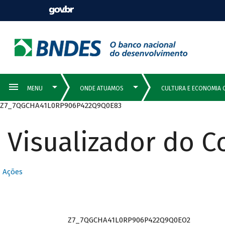
Z7_7QGCHA41L0RP906P422Q9Q0E83
Visualizador do 
Ações
Z7_7QGCHA41L0RP906P422Q9Q0EO2