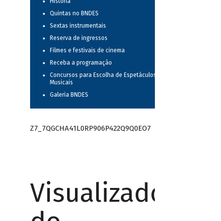
História
Quintas no BNDES
Sextas instrumentais
Reserva de ingressos
Filmes e festivais de cinema
Receba a programação
Concursos para Escolha de Espetáculos
Musicais
Galeria BNDES
Z7_7QGCHA41L0RP906P422Q9Q0EO7
Visualizador