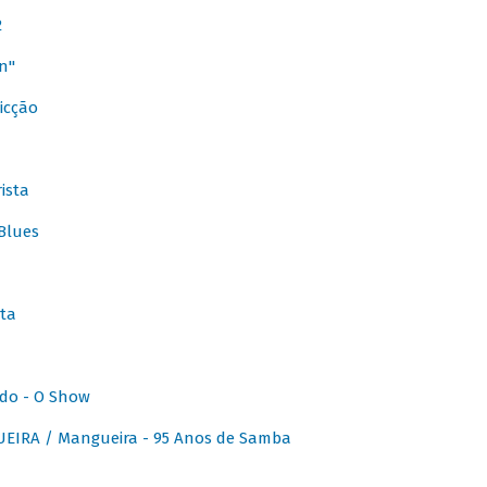
2
n"
icção
ista
Blues
ta
do - O Show
IRA / Mangueira - 95 Anos de Samba