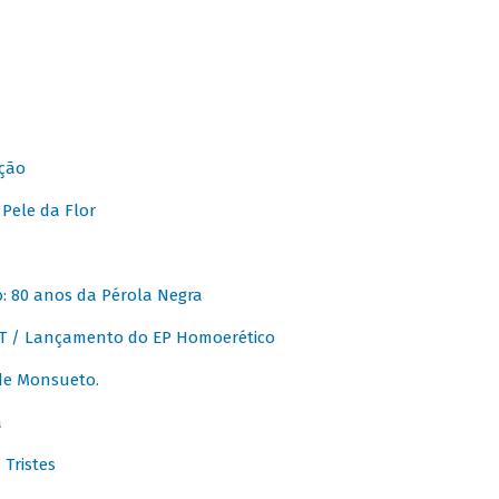
ção
Pele da Flor
 80 anos da Pérola Negra
T / Lançamento do EP Homoerético
de Monsueto.
a
Tristes