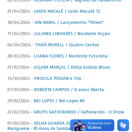
02/05/2024 -
DÉBORAH CECÍLIA / Segredo de Passarinho
25/04/2024 -
JARDS MACALÉ / Jards Macalé 72
18/04/2024 -
IAN RAMIL / Lançamento "Tetein"
11/04/2024 -
JULIANA LINHARES / Nordeste Ficção
04/04/2024 -
THAÏS MORELL / Quatro Cantos
28/03/2024 -
LUANA FLORES / Nordeste Futurista
21/03/2024 -
JUÇARA MARÇAL / Delta Estácio Blues
14/03/2024 -
PRISCILA TOSSAN e Trio
07/03/2024 -
ROBERTA CAMPOS / O amor liberta
29/02/2024 -
NEI LOPES / Nei Lopes 80
22/02/2024 -
GRUPO GAFIEIRANDO / Gafieirando - O Show
01/02/2024 -
VELHA GUARDA SHOW DA MANGUEIRA /
Mangueira - 95 Anos de Samba