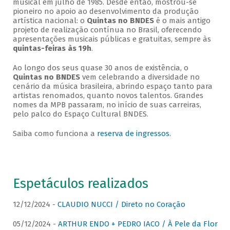
musical em julho de 1985. Desde então, mostrou-se
pioneiro no apoio ao desenvolvimento da produção
artística nacional: o
Quintas no BNDES
é o mais antigo
projeto de realização contínua no Brasil, oferecendo
apresentações musicais públicas e gratuitas, sempre às
quintas-feiras às 19h
.
Ao longo dos seus quase 30 anos de existência, o
Quintas no BNDES
vem celebrando a diversidade no
cenário da música brasileira, abrindo espaço tanto para
artistas renomados, quanto novos talentos. Grandes
nomes da MPB passaram, no início de suas carreiras,
pelo palco do Espaço Cultural BNDES.
Saiba como funciona a
reserva de ingressos
.
Espetáculos realizados
12/12/2024 -
CLAUDIO NUCCI / Direto no Coração
05/12/2024 -
ARTHUR ENDO + PEDRO IACO / À Pele da Flor