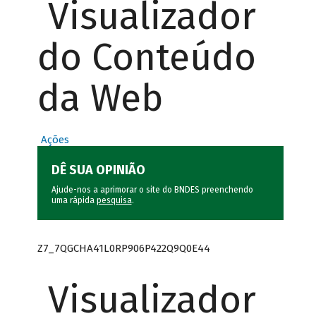
Visualizador
do Conteúdo
da Web
Ações
DÊ SUA OPINIÃO
Ajude-nos a aprimorar o site do BNDES preenchendo
uma rápida
pesquisa
.
Z7_7QGCHA41L0RP906P422Q9Q0E44
Visualizador