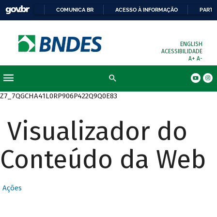
COMUNICA BR
ACESSO À INFORMAÇÃO
PARTI
ENGLISH
ACESSIBILIDADE
A+
A-
Busca
Z7_7QGCHA41L0RP906P422Q9Q0E83
Visualizador do
Conteúdo da Web
Ações