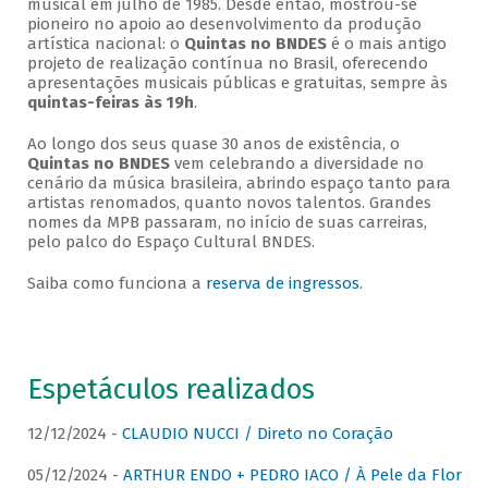
musical em julho de 1985. Desde então, mostrou-se
pioneiro no apoio ao desenvolvimento da produção
artística nacional: o
Quintas no BNDES
é o mais antigo
projeto de realização contínua no Brasil, oferecendo
apresentações musicais públicas e gratuitas, sempre às
quintas-feiras às 19h
.
Ao longo dos seus quase 30 anos de existência, o
Quintas no BNDES
vem celebrando a diversidade no
cenário da música brasileira, abrindo espaço tanto para
artistas renomados, quanto novos talentos. Grandes
nomes da MPB passaram, no início de suas carreiras,
pelo palco do Espaço Cultural BNDES.
Saiba como funciona a
reserva de ingressos
.
Espetáculos realizados
12/12/2024 -
CLAUDIO NUCCI / Direto no Coração
05/12/2024 -
ARTHUR ENDO + PEDRO IACO / À Pele da Flor