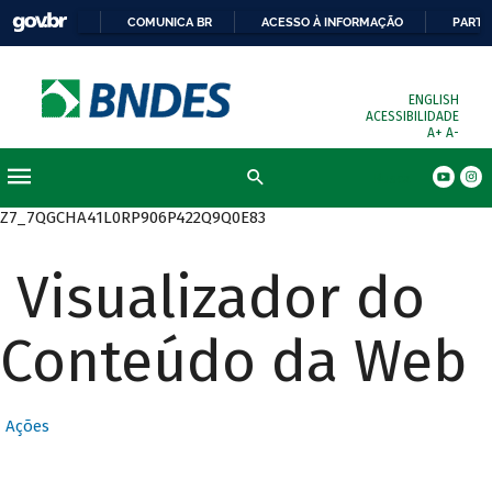
COMUNICA BR
ACESSO À INFORMAÇÃO
PARTI
ENGLISH
ACESSIBILIDADE
A+
A-
Busca
Z7_7QGCHA41L0RP906P422Q9Q0E83
Visualizador do
Conteúdo da Web
Ações