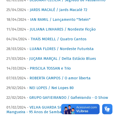
02/05/2024 -
DÉBORAH CECÍLIA / Segredo de Passarinho
25/04/2024 -
JARDS MACALÉ / Jards Macalé 72
18/04/2024 -
IAN RAMIL / Lançamento "Tetein"
11/04/2024 -
JULIANA LINHARES / Nordeste Ficção
04/04/2024 -
THAÏS MORELL / Quatro Cantos
28/03/2024 -
LUANA FLORES / Nordeste Futurista
21/03/2024 -
JUÇARA MARÇAL / Delta Estácio Blues
14/03/2024 -
PRISCILA TOSSAN e Trio
07/03/2024 -
ROBERTA CAMPOS / O amor liberta
29/02/2024 -
NEI LOPES / Nei Lopes 80
22/02/2024 -
GRUPO GAFIEIRANDO / Gafieirando - O Show
01/02/2024 -
VELHA GUARDA SHOW DA MANGUEIRA /
Mangueira - 95 Anos de Samba