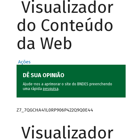
Visualizador
do Conteúdo
da Web
Ações
DÊ SUA OPINIÃO
Ajude-nos a aprimorar o site do BNDES preenchendo
uma rápida
pesquisa
.
Z7_7QGCHA41L0RP906P422Q9Q0E44
Visualizador