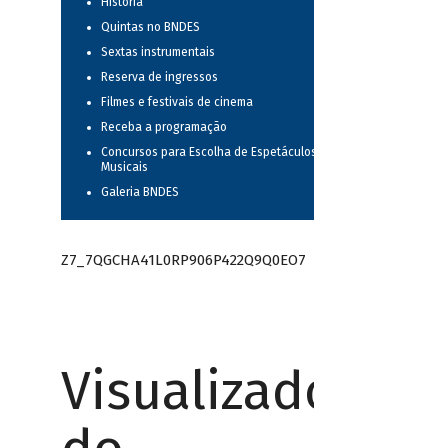
História
Quintas no BNDES
Sextas instrumentais
Reserva de ingressos
Filmes e festivais de cinema
Receba a programação
Concursos para Escolha de Espetáculos
Musicais
Galeria BNDES
Z7_7QGCHA41L0RP906P422Q9Q0EO7
Visualizador