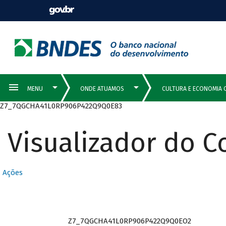
Z7_7QGCHA41L0RP906P422Q9Q0E83
Visualizador do 
Ações
Z7_7QGCHA41L0RP906P422Q9Q0EO2