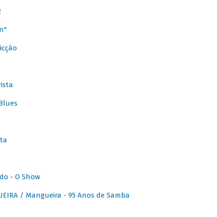
2
n"
icção
ista
Blues
ta
do - O Show
IRA / Mangueira - 95 Anos de Samba