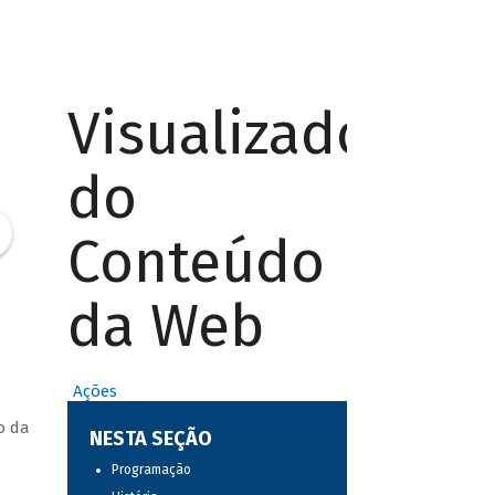
Visualizador
do
Conteúdo
da Web
Ações
o da
NESTA SEÇÃO
Programação