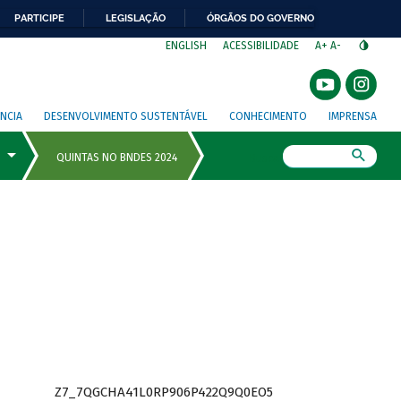
PARTICIPE
LEGISLAÇÃO
ÓRGÃOS DO GOVERNO
⁣
ENGLISH
ACESSIBILIDADE
A+
A-
NCIA
DESENVOLVIMENTO SUSTENTÁVEL
CONHECIMENTO
IMPRENSA
Busca
Z7_7QGCHA41L0RP906P422Q9Q0EO5