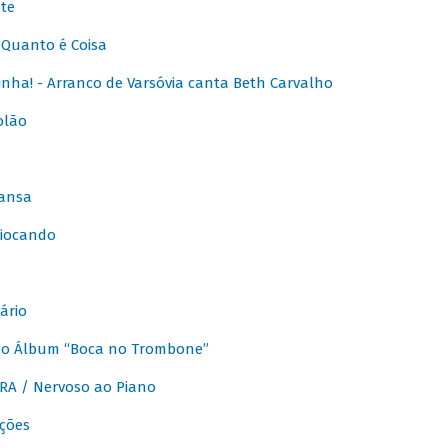
te
Quanto é Coisa
nha! - Arranco de Varsóvia canta Beth Carvalho
olão
ansa
iocando
ário
do Álbum “Boca no Trombone”
A / Nervoso ao Piano
ções