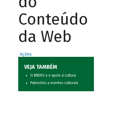
do
Conteúdo
da Web
Ações
VEJA TAMBÉM
O BNDES e o apoio à cultura
Patrocínio a eventos culturais