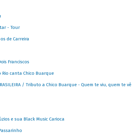
m
ar - Tour
os de Carreira
ois Franciscos
 Rio canta Chico Buarque
SILEIRA / Tributo a Chico Buarque - Quem te viu, quem te vê
zios e sua Black Music Carioca
Passarinho