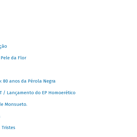
ção
Pele da Flor
 80 anos da Pérola Negra
T / Lançamento do EP Homoerético
de Monsueto.
a
Tristes