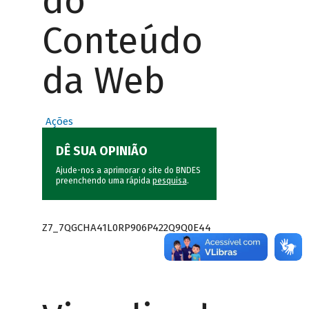
do
Conteúdo
da Web
Ações
DÊ SUA OPINIÃO
Ajude-nos a aprimorar o site do BNDES
preenchendo uma rápida
pesquisa
.
Z7_7QGCHA41L0RP906P422Q9Q0E44