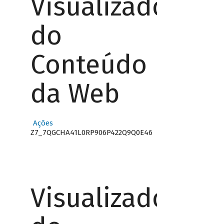
Visualizador
do
Conteúdo
da Web
Ações
Z7_7QGCHA41L0RP906P422Q9Q0E46
Visualizador