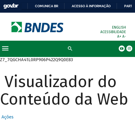
COMUNICA BR
ACESSO À INFORMAÇÃO
PARTI
ENGLISH
ACESSIBILIDADE
A+
A-
Busca
Z7_7QGCHA41L0RP906P422Q9Q0E83
Visualizador do
Conteúdo da Web
Ações