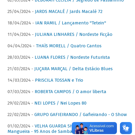
02/05/2024 -
DÉBORAH CECÍLIA / Segredo de Passarinho
25/04/2024 -
JARDS MACALÉ / Jards Macalé 72
18/04/2024 -
IAN RAMIL / Lançamento "Tetein"
11/04/2024 -
JULIANA LINHARES / Nordeste Ficção
04/04/2024 -
THAÏS MORELL / Quatro Cantos
28/03/2024 -
LUANA FLORES / Nordeste Futurista
21/03/2024 -
JUÇARA MARÇAL / Delta Estácio Blues
14/03/2024 -
PRISCILA TOSSAN e Trio
07/03/2024 -
ROBERTA CAMPOS / O amor liberta
29/02/2024 -
NEI LOPES / Nei Lopes 80
22/02/2024 -
GRUPO GAFIEIRANDO / Gafieirando - O Show
01/02/2024 -
VELHA GUARDA SHOW DA MANGUEIRA /
Mangueira - 95 Anos de Samba