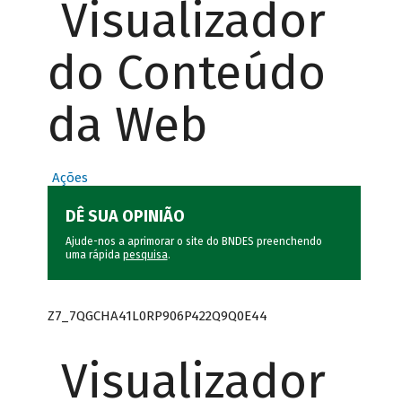
Visualizador
do Conteúdo
da Web
Ações
DÊ SUA OPINIÃO
Ajude-nos a aprimorar o site do BNDES preenchendo
uma rápida
pesquisa
.
Z7_7QGCHA41L0RP906P422Q9Q0E44
Visualizador