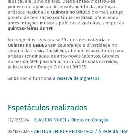
musical em julho de 1985. Desde então, mostrou-se
pioneiro no apoio ao desenvolvimento da produção
artística nacional: o
Quintas no BNDES
é o mais antigo
projeto de realização contínua no Brasil, oferecendo
apresentações musicais públicas e gratuitas, sempre às
quintas-feiras às 19h
.
Ao longo dos seus quase 30 anos de existência, o
Quintas no BNDES
vem celebrando a diversidade no
cenário da música brasileira, abrindo espaço tanto para
artistas renomados, quanto novos talentos. Grandes
nomes da MPB passaram, no início de suas carreiras,
pelo palco do Espaço Cultural BNDES.
Saiba como funciona a
reserva de ingressos
.
Espetáculos realizados
12/12/2024 -
CLAUDIO NUCCI / Direto no Coração
05/12/2024 -
ARTHUR ENDO + PEDRO IACO / À Pele da Flor