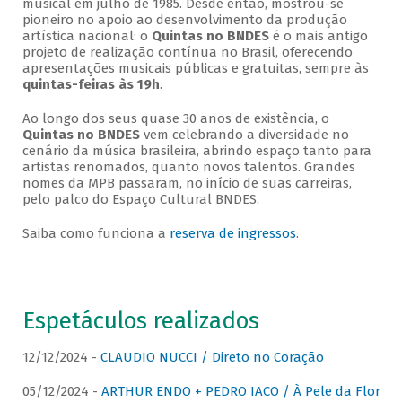
musical em julho de 1985. Desde então, mostrou-se
pioneiro no apoio ao desenvolvimento da produção
artística nacional: o
Quintas no BNDES
é o mais antigo
projeto de realização contínua no Brasil, oferecendo
apresentações musicais públicas e gratuitas, sempre às
quintas-feiras às 19h
.
Ao longo dos seus quase 30 anos de existência, o
Quintas no BNDES
vem celebrando a diversidade no
cenário da música brasileira, abrindo espaço tanto para
artistas renomados, quanto novos talentos. Grandes
nomes da MPB passaram, no início de suas carreiras,
pelo palco do Espaço Cultural BNDES.
Saiba como funciona a
reserva de ingressos
.
Espetáculos realizados
12/12/2024 -
CLAUDIO NUCCI / Direto no Coração
05/12/2024 -
ARTHUR ENDO + PEDRO IACO / À Pele da Flor