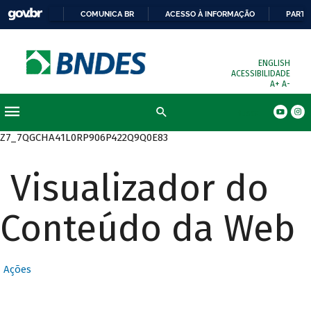
COMUNICA BR
ACESSO À INFORMAÇÃO
PARTI
ENGLISH
ACESSIBILIDADE
A+
A-
Busca
Z7_7QGCHA41L0RP906P422Q9Q0E83
Visualizador do
Conteúdo da Web
Ações