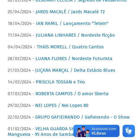
02/05/2024 -
DÉBORAH CECÍLIA / Segredo de Passarinho
25/04/2024 -
JARDS MACALÉ / Jards Macalé 72
18/04/2024 -
IAN RAMIL / Lançamento "Tetein"
11/04/2024 -
JULIANA LINHARES / Nordeste Ficção
04/04/2024 -
THAÏS MORELL / Quatro Cantos
28/03/2024 -
LUANA FLORES / Nordeste Futurista
21/03/2024 -
JUÇARA MARÇAL / Delta Estácio Blues
14/03/2024 -
PRISCILA TOSSAN e Trio
07/03/2024 -
ROBERTA CAMPOS / O amor liberta
29/02/2024 -
NEI LOPES / Nei Lopes 80
22/02/2024 -
GRUPO GAFIEIRANDO / Gafieirando - O Show
01/02/2024 -
VELHA GUARDA SHOW DA MANGUEIRA /
Mangueira - 95 Anos de Samba