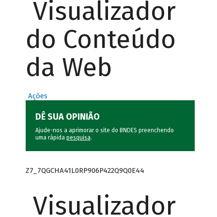
Visualizador
do Conteúdo
da Web
Ações
DÊ SUA OPINIÃO
Ajude-nos a aprimorar o site do BNDES preenchendo
uma rápida
pesquisa
.
Z7_7QGCHA41L0RP906P422Q9Q0E44
Visualizador