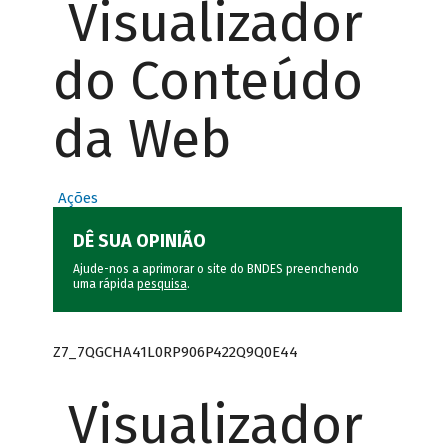
Visualizador
do Conteúdo
da Web
Ações
DÊ SUA OPINIÃO
Ajude-nos a aprimorar o site do BNDES preenchendo
uma rápida
pesquisa
.
Z7_7QGCHA41L0RP906P422Q9Q0E44
Visualizador