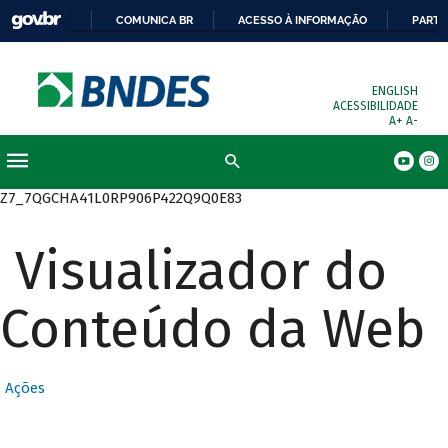
COMUNICA BR
ACESSO À INFORMAÇÃO
PARTI
ENGLISH
ACESSIBILIDADE
A+
A-
Busca
Z7_7QGCHA41L0RP906P422Q9Q0E83
Visualizador do
Conteúdo da Web
Ações