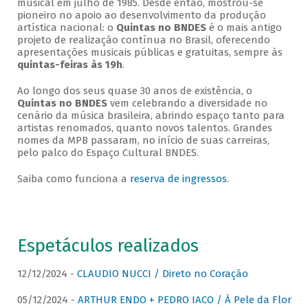
musical em julho de 1985. Desde então, mostrou-se
pioneiro no apoio ao desenvolvimento da produção
artística nacional: o
Quintas no BNDES
é o mais antigo
projeto de realização contínua no Brasil, oferecendo
apresentações musicais públicas e gratuitas, sempre às
quintas-feiras às 19h
.
Ao longo dos seus quase 30 anos de existência, o
Quintas no BNDES
vem celebrando a diversidade no
cenário da música brasileira, abrindo espaço tanto para
artistas renomados, quanto novos talentos. Grandes
nomes da MPB passaram, no início de suas carreiras,
pelo palco do Espaço Cultural BNDES.
Saiba como funciona a
reserva de ingressos
.
Espetáculos realizados
12/12/2024 -
CLAUDIO NUCCI / Direto no Coração
05/12/2024 -
ARTHUR ENDO + PEDRO IACO / À Pele da Flor