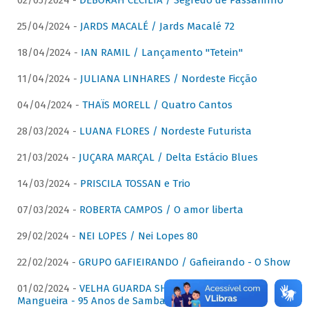
02/05/2024 -
DÉBORAH CECÍLIA / Segredo de Passarinho
25/04/2024 -
JARDS MACALÉ / Jards Macalé 72
18/04/2024 -
IAN RAMIL / Lançamento "Tetein"
11/04/2024 -
JULIANA LINHARES / Nordeste Ficção
04/04/2024 -
THAÏS MORELL / Quatro Cantos
28/03/2024 -
LUANA FLORES / Nordeste Futurista
21/03/2024 -
JUÇARA MARÇAL / Delta Estácio Blues
14/03/2024 -
PRISCILA TOSSAN e Trio
07/03/2024 -
ROBERTA CAMPOS / O amor liberta
29/02/2024 -
NEI LOPES / Nei Lopes 80
22/02/2024 -
GRUPO GAFIEIRANDO / Gafieirando - O Show
01/02/2024 -
VELHA GUARDA SHOW DA MANGUEIRA /
Mangueira - 95 Anos de Samba