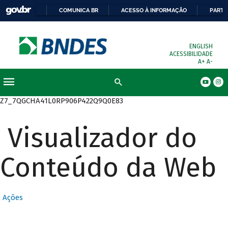
COMUNICA BR
ACESSO À INFORMAÇÃO
PARTI
ENGLISH
ACESSIBILIDADE
A+
A-
Busca
Z7_7QGCHA41L0RP906P422Q9Q0E83
Visualizador do
Conteúdo da Web
Ações