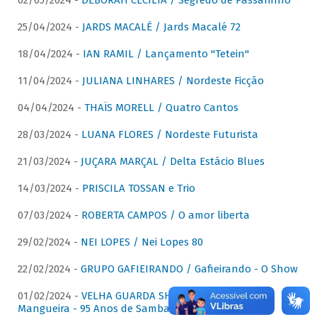
02/05/2024 -
DÉBORAH CECÍLIA / Segredo de Passarinho
25/04/2024 -
JARDS MACALÉ / Jards Macalé 72
18/04/2024 -
IAN RAMIL / Lançamento "Tetein"
11/04/2024 -
JULIANA LINHARES / Nordeste Ficção
04/04/2024 -
THAÏS MORELL / Quatro Cantos
28/03/2024 -
LUANA FLORES / Nordeste Futurista
21/03/2024 -
JUÇARA MARÇAL / Delta Estácio Blues
14/03/2024 -
PRISCILA TOSSAN e Trio
07/03/2024 -
ROBERTA CAMPOS / O amor liberta
29/02/2024 -
NEI LOPES / Nei Lopes 80
22/02/2024 -
GRUPO GAFIEIRANDO / Gafieirando - O Show
01/02/2024 -
VELHA GUARDA SHOW DA MANGUEIRA /
Mangueira - 95 Anos de Samba