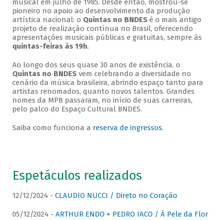
musical em julho de 1985. Desde então, mostrou-se
pioneiro no apoio ao desenvolvimento da produção
artística nacional: o
Quintas no BNDES
é o mais antigo
projeto de realização contínua no Brasil, oferecendo
apresentações musicais públicas e gratuitas, sempre às
quintas-feiras às 19h
.
Ao longo dos seus quase 30 anos de existência, o
Quintas no BNDES
vem celebrando a diversidade no
cenário da música brasileira, abrindo espaço tanto para
artistas renomados, quanto novos talentos. Grandes
nomes da MPB passaram, no início de suas carreiras,
pelo palco do Espaço Cultural BNDES.
Saiba como funciona a
reserva de ingressos
.
Espetáculos realizados
12/12/2024 -
CLAUDIO NUCCI / Direto no Coração
05/12/2024 -
ARTHUR ENDO + PEDRO IACO / À Pele da Flor