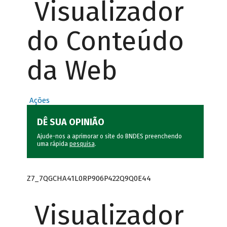
Visualizador
do Conteúdo
da Web
Ações
DÊ SUA OPINIÃO
Ajude-nos a aprimorar o site do BNDES preenchendo
uma rápida
pesquisa
.
Z7_7QGCHA41L0RP906P422Q9Q0E44
Visualizador