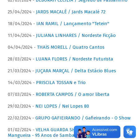
02/05/2024 -
DÉBORAH CECÍLIA / Segredo de Passarinho
25/04/2024 -
JARDS MACALÉ / Jards Macalé 72
18/04/2024 -
IAN RAMIL / Lançamento "Tetein"
11/04/2024 -
JULIANA LINHARES / Nordeste Ficção
04/04/2024 -
THAÏS MORELL / Quatro Cantos
28/03/2024 -
LUANA FLORES / Nordeste Futurista
21/03/2024 -
JUÇARA MARÇAL / Delta Estácio Blues
14/03/2024 -
PRISCILA TOSSAN e Trio
07/03/2024 -
ROBERTA CAMPOS / O amor liberta
29/02/2024 -
NEI LOPES / Nei Lopes 80
22/02/2024 -
GRUPO GAFIEIRANDO / Gafieirando - O Show
01/02/2024 -
VELHA GUARDA SHOW DA MANGUEIRA /
Mangueira - 95 Anos de Samba