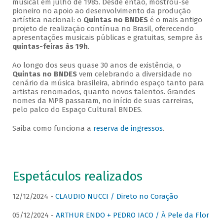
musical em julho de 1985. Desde então, mostrou-se
pioneiro no apoio ao desenvolvimento da produção
artística nacional: o
Quintas no BNDES
é o mais antigo
projeto de realização contínua no Brasil, oferecendo
apresentações musicais públicas e gratuitas, sempre às
quintas-feiras às 19h
.
Ao longo dos seus quase 30 anos de existência, o
Quintas no BNDES
vem celebrando a diversidade no
cenário da música brasileira, abrindo espaço tanto para
artistas renomados, quanto novos talentos. Grandes
nomes da MPB passaram, no início de suas carreiras,
pelo palco do Espaço Cultural BNDES.
Saiba como funciona a
reserva de ingressos
.
Espetáculos realizados
12/12/2024 -
CLAUDIO NUCCI / Direto no Coração
05/12/2024 -
ARTHUR ENDO + PEDRO IACO / À Pele da Flor