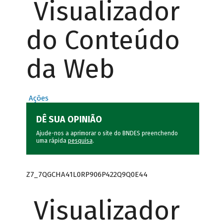
Visualizador
do Conteúdo
da Web
Ações
DÊ SUA OPINIÃO
Ajude-nos a aprimorar o site do BNDES preenchendo
uma rápida
pesquisa
.
Z7_7QGCHA41L0RP906P422Q9Q0E44
Visualizador