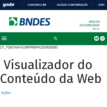
COMUNICA BR
ACESSO À INFORMAÇÃO
PARTI
ENGLISH
ACESSIBILIDADE
A+
A-
Busca
Z7_7QGCHA41L0RP906P422Q9Q0E83
Visualizador do
Conteúdo da Web
Ações