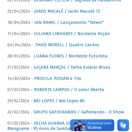
02/05/2024 -
DÉBORAH CECÍLIA / Segredo de Passarinho
25/04/2024 -
JARDS MACALÉ / Jards Macalé 72
18/04/2024 -
IAN RAMIL / Lançamento "Tetein"
11/04/2024 -
JULIANA LINHARES / Nordeste Ficção
04/04/2024 -
THAÏS MORELL / Quatro Cantos
28/03/2024 -
LUANA FLORES / Nordeste Futurista
21/03/2024 -
JUÇARA MARÇAL / Delta Estácio Blues
14/03/2024 -
PRISCILA TOSSAN e Trio
07/03/2024 -
ROBERTA CAMPOS / O amor liberta
29/02/2024 -
NEI LOPES / Nei Lopes 80
22/02/2024 -
GRUPO GAFIEIRANDO / Gafieirando - O Show
01/02/2024 -
VELHA GUARDA SHOW DA MANGUEIRA /
Mangueira - 95 Anos de Samba