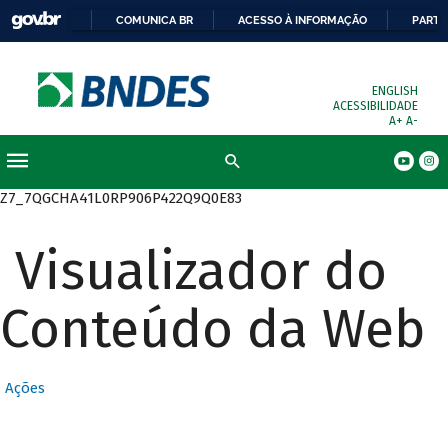
COMUNICA BR
ACESSO À INFORMAÇÃO
PARTI
ENGLISH
ACESSIBILIDADE
A+
A-
Busca
Z7_7QGCHA41L0RP906P422Q9Q0E83
Visualizador do
Conteúdo da Web
Ações