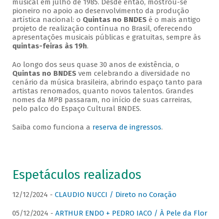
musical em julho de 1985. Desde então, mostrou-se
pioneiro no apoio ao desenvolvimento da produção
artística nacional: o
Quintas no BNDES
é o mais antigo
projeto de realização contínua no Brasil, oferecendo
apresentações musicais públicas e gratuitas, sempre às
quintas-feiras às 19h
.
Ao longo dos seus quase 30 anos de existência, o
Quintas no BNDES
vem celebrando a diversidade no
cenário da música brasileira, abrindo espaço tanto para
artistas renomados, quanto novos talentos. Grandes
nomes da MPB passaram, no início de suas carreiras,
pelo palco do Espaço Cultural BNDES.
Saiba como funciona a
reserva de ingressos
.
Espetáculos realizados
12/12/2024 -
CLAUDIO NUCCI / Direto no Coração
05/12/2024 -
ARTHUR ENDO + PEDRO IACO / À Pele da Flor