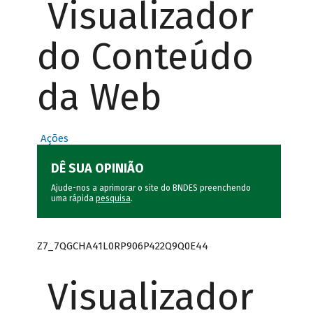
Visualizador
do Conteúdo
da Web
Ações
DÊ SUA OPINIÃO
Ajude-nos a aprimorar o site do BNDES preenchendo
uma rápida
pesquisa
.
Z7_7QGCHA41L0RP906P422Q9Q0E44
Visualizador