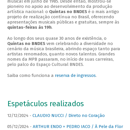
musical em julho de 1985. Desde então, mostrou-se
pioneiro no apoio ao desenvolvimento da produção
artística nacional: o
Quintas no BNDES
é o mais antigo
projeto de realização contínua no Brasil, oferecendo
apresentações musicais públicas e gratuitas, sempre às
quintas-feiras às 19h
.
Ao longo dos seus quase 30 anos de existência, o
Quintas no BNDES
vem celebrando a diversidade no
cenário da música brasileira, abrindo espaço tanto para
artistas renomados, quanto novos talentos. Grandes
nomes da MPB passaram, no início de suas carreiras,
pelo palco do Espaço Cultural BNDES.
Saiba como funciona a
reserva de ingressos
.
Espetáculos realizados
12/12/2024 -
CLAUDIO NUCCI / Direto no Coração
05/12/2024 -
ARTHUR ENDO + PEDRO IACO / À Pele da Flor