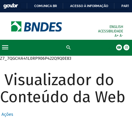
COMUNICA BR
ACESSO À INFORMAÇÃO
PARTI
ENGLISH
ACESSIBILIDADE
A+
A-
Busca
Z7_7QGCHA41L0RP906P422Q9Q0E83
Visualizador do
Conteúdo da Web
Ações