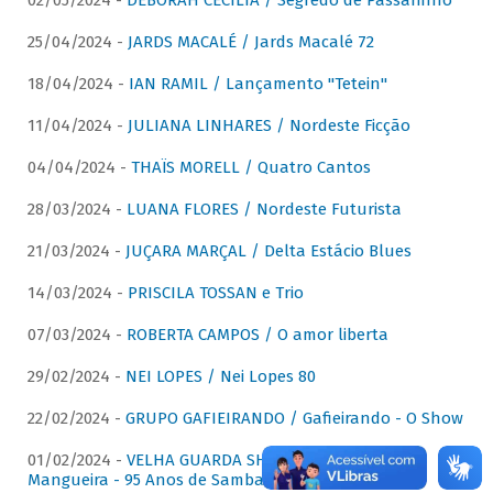
02/05/2024 -
DÉBORAH CECÍLIA / Segredo de Passarinho
25/04/2024 -
JARDS MACALÉ / Jards Macalé 72
18/04/2024 -
IAN RAMIL / Lançamento "Tetein"
11/04/2024 -
JULIANA LINHARES / Nordeste Ficção
04/04/2024 -
THAÏS MORELL / Quatro Cantos
28/03/2024 -
LUANA FLORES / Nordeste Futurista
21/03/2024 -
JUÇARA MARÇAL / Delta Estácio Blues
14/03/2024 -
PRISCILA TOSSAN e Trio
07/03/2024 -
ROBERTA CAMPOS / O amor liberta
29/02/2024 -
NEI LOPES / Nei Lopes 80
22/02/2024 -
GRUPO GAFIEIRANDO / Gafieirando - O Show
01/02/2024 -
VELHA GUARDA SHOW DA MANGUEIRA /
Mangueira - 95 Anos de Samba