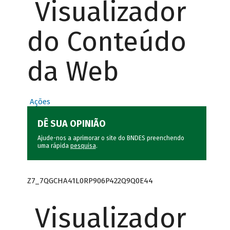
Visualizador
do Conteúdo
da Web
Ações
DÊ SUA OPINIÃO
Ajude-nos a aprimorar o site do BNDES preenchendo
uma rápida
pesquisa
.
Z7_7QGCHA41L0RP906P422Q9Q0E44
Visualizador