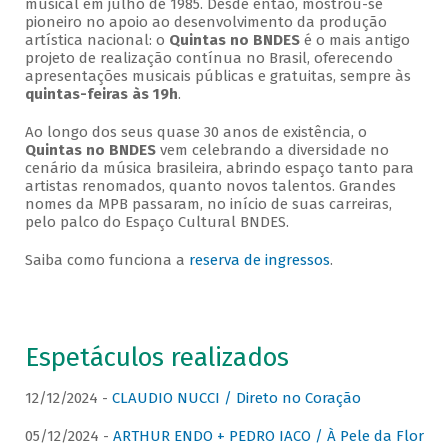
musical em julho de 1985. Desde então, mostrou-se
pioneiro no apoio ao desenvolvimento da produção
artística nacional: o
Quintas no BNDES
é o mais antigo
projeto de realização contínua no Brasil, oferecendo
apresentações musicais públicas e gratuitas, sempre às
quintas-feiras às 19h
.
Ao longo dos seus quase 30 anos de existência, o
Quintas no BNDES
vem celebrando a diversidade no
cenário da música brasileira, abrindo espaço tanto para
artistas renomados, quanto novos talentos. Grandes
nomes da MPB passaram, no início de suas carreiras,
pelo palco do Espaço Cultural BNDES.
Saiba como funciona a
reserva de ingressos
.
Espetáculos realizados
12/12/2024 -
CLAUDIO NUCCI / Direto no Coração
05/12/2024 -
ARTHUR ENDO + PEDRO IACO / À Pele da Flor