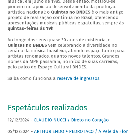
musical em julho de 1985. Desde então, mostrou-se
pioneiro no apoio ao desenvolvimento da produção
artística nacional: o
Quintas no BNDES
é o mais antigo
projeto de realização contínua no Brasil, oferecendo
apresentações musicais públicas e gratuitas, sempre às
quintas-feiras às 19h
.
Ao longo dos seus quase 30 anos de existência, o
Quintas no BNDES
vem celebrando a diversidade no
cenário da música brasileira, abrindo espaço tanto para
artistas renomados, quanto novos talentos. Grandes
nomes da MPB passaram, no início de suas carreiras,
pelo palco do Espaço Cultural BNDES.
Saiba como funciona a
reserva de ingressos
.
Espetáculos realizados
12/12/2024 -
CLAUDIO NUCCI / Direto no Coração
05/12/2024 -
ARTHUR ENDO + PEDRO IACO / À Pele da Flor