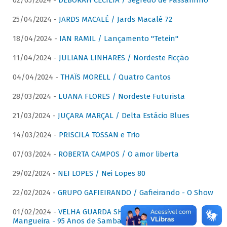
02/05/2024 -
DÉBORAH CECÍLIA / Segredo de Passarinho
25/04/2024 -
JARDS MACALÉ / Jards Macalé 72
18/04/2024 -
IAN RAMIL / Lançamento "Tetein"
11/04/2024 -
JULIANA LINHARES / Nordeste Ficção
04/04/2024 -
THAÏS MORELL / Quatro Cantos
28/03/2024 -
LUANA FLORES / Nordeste Futurista
21/03/2024 -
JUÇARA MARÇAL / Delta Estácio Blues
14/03/2024 -
PRISCILA TOSSAN e Trio
07/03/2024 -
ROBERTA CAMPOS / O amor liberta
29/02/2024 -
NEI LOPES / Nei Lopes 80
22/02/2024 -
GRUPO GAFIEIRANDO / Gafieirando - O Show
01/02/2024 -
VELHA GUARDA SHOW DA MANGUEIRA /
Mangueira - 95 Anos de Samba