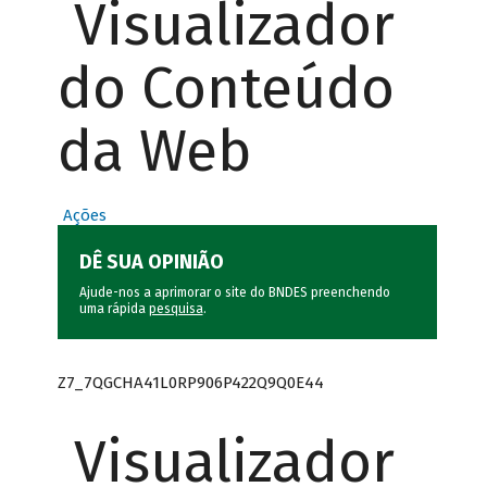
Visualizador
do Conteúdo
da Web
Ações
DÊ SUA OPINIÃO
Ajude-nos a aprimorar o site do BNDES preenchendo
uma rápida
pesquisa
.
Z7_7QGCHA41L0RP906P422Q9Q0E44
Visualizador