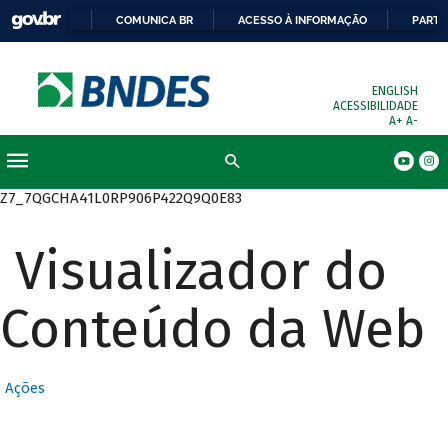
COMUNICA BR
ACESSO À INFORMAÇÃO
PARTI
ENGLISH
ACESSIBILIDADE
A+
A-
Busca
Z7_7QGCHA41L0RP906P422Q9Q0E83
Visualizador do
Conteúdo da Web
Ações