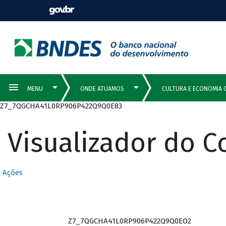
Z7_7QGCHA41L0RP906P422Q9Q0E83
Visualizador do 
Ações
Z7_7QGCHA41L0RP906P422Q9Q0EO2