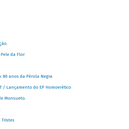
ção
Pele da Flor
 80 anos da Pérola Negra
T / Lançamento do EP Homoerético
de Monsueto.
a
Tristes