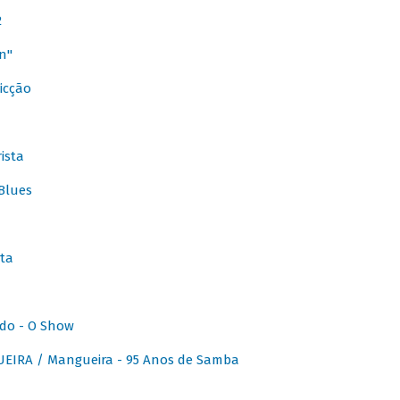
2
n"
icção
ista
Blues
ta
do - O Show
IRA / Mangueira - 95 Anos de Samba