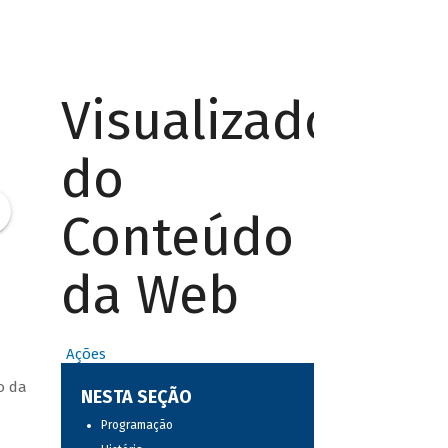
Visualizador
do
Conteúdo
da Web
Ações
o da
NESTA SEÇÃO
Programação