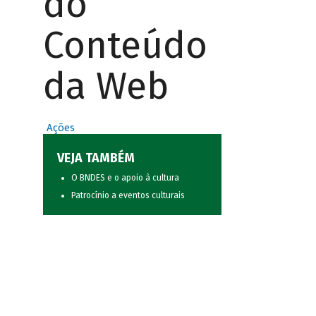
do
Conteúdo
da Web
Ações
VEJA TAMBÉM
O BNDES e o apoio à cultura
Patrocínio a eventos culturais