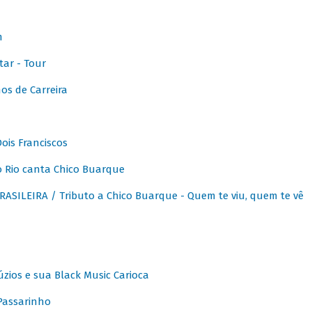
m
ar - Tour
os de Carreira
ois Franciscos
 Rio canta Chico Buarque
SILEIRA / Tributo a Chico Buarque - Quem te viu, quem te vê
zios e sua Black Music Carioca
Passarinho