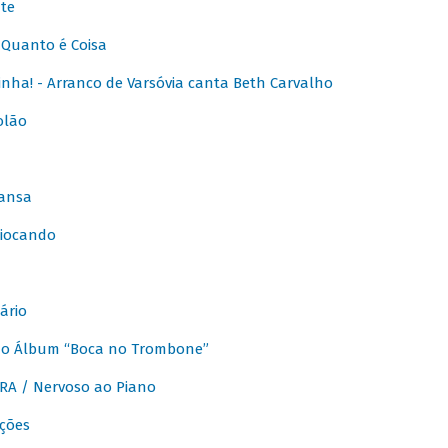
te
Quanto é Coisa
nha! - Arranco de Varsóvia canta Beth Carvalho
olão
ansa
iocando
ário
do Álbum “Boca no Trombone”
A / Nervoso ao Piano
ções