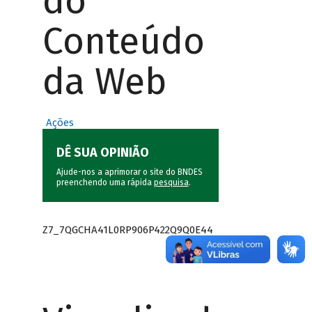
do
Conteúdo
da Web
Ações
DÊ SUA OPINIÃO
Ajude-nos a aprimorar o site do BNDES
preenchendo uma rápida
pesquisa
.
Z7_7QGCHA41L0RP906P422Q9Q0E44