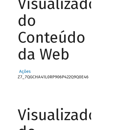
Visualizador
do
Conteúdo
da Web
Ações
Z7_7QGCHA41L0RP906P422Q9Q0E46
Visualizador