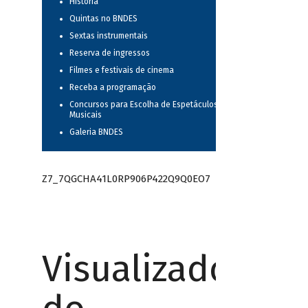
História
Quintas no BNDES
Sextas instrumentais
Reserva de ingressos
Filmes e festivais de cinema
Receba a programação
Concursos para Escolha de Espetáculos
Musicais
Galeria BNDES
Z7_7QGCHA41L0RP906P422Q9Q0EO7
Visualizador