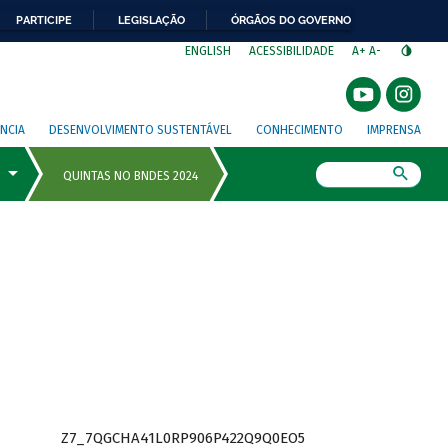
PARTICIPE
LEGISLAÇÃO
ÓRGÃOS DO GOVERNO
⁣
ENGLISH
ACESSIBILIDADE
A+
A-
NCIA
DESENVOLVIMENTO SUSTENTÁVEL
CONHECIMENTO
IMPRENSA
Busca
Z7_7QGCHA41L0RP906P422Q9Q0EO5