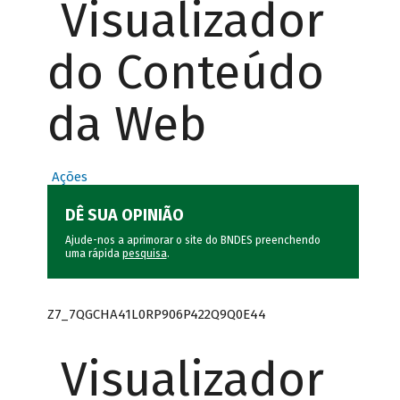
Visualizador
do Conteúdo
da Web
Ações
DÊ SUA OPINIÃO
Ajude-nos a aprimorar o site do BNDES preenchendo
uma rápida
pesquisa
.
Z7_7QGCHA41L0RP906P422Q9Q0E44
Visualizador