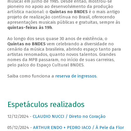
musical em julho de 1985. Desde então, mostrou-se
pioneiro no apoio ao desenvolvimento da produção
artística nacional: o
Quintas no BNDES
é o mais antigo
projeto de realização contínua no Brasil, oferecendo
apresentações musicais públicas e gratuitas, sempre às
quintas-feiras às 19h
.
Ao longo dos seus quase 30 anos de existência, o
Quintas no BNDES
vem celebrando a diversidade no
cenário da música brasileira, abrindo espaço tanto para
artistas renomados, quanto novos talentos. Grandes
nomes da MPB passaram, no início de suas carreiras,
pelo palco do Espaço Cultural BNDES.
Saiba como funciona a
reserva de ingressos
.
Espetáculos realizados
12/12/2024 -
CLAUDIO NUCCI / Direto no Coração
05/12/2024 -
ARTHUR ENDO + PEDRO IACO / À Pele da Flor