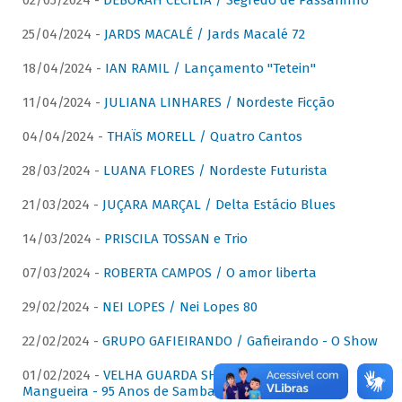
02/05/2024 -
DÉBORAH CECÍLIA / Segredo de Passarinho
25/04/2024 -
JARDS MACALÉ / Jards Macalé 72
18/04/2024 -
IAN RAMIL / Lançamento "Tetein"
11/04/2024 -
JULIANA LINHARES / Nordeste Ficção
04/04/2024 -
THAÏS MORELL / Quatro Cantos
28/03/2024 -
LUANA FLORES / Nordeste Futurista
21/03/2024 -
JUÇARA MARÇAL / Delta Estácio Blues
14/03/2024 -
PRISCILA TOSSAN e Trio
07/03/2024 -
ROBERTA CAMPOS / O amor liberta
29/02/2024 -
NEI LOPES / Nei Lopes 80
22/02/2024 -
GRUPO GAFIEIRANDO / Gafieirando - O Show
01/02/2024 -
VELHA GUARDA SHOW DA MANGUEIRA /
Mangueira - 95 Anos de Samba