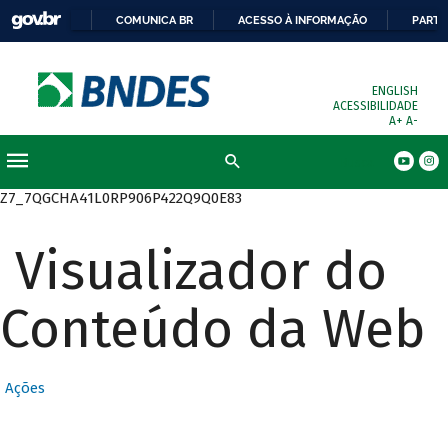
COMUNICA BR
ACESSO À INFORMAÇÃO
PARTI
ENGLISH
ACESSIBILIDADE
A+
A-
Busca
Z7_7QGCHA41L0RP906P422Q9Q0E83
Visualizador do
Conteúdo da Web
Ações