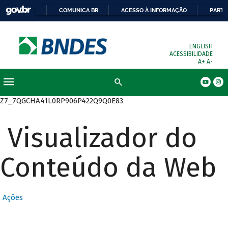
COMUNICA BR
ACESSO À INFORMAÇÃO
PARTI
ENGLISH
ACESSIBILIDADE
A+
A-
Busca
Z7_7QGCHA41L0RP906P422Q9Q0E83
Visualizador do
Conteúdo da Web
Ações