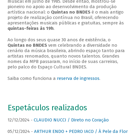
musical em julho de 1985. Desde então, mostrou-se
pioneiro no apoio ao desenvolvimento da produção
artística nacional: o
Quintas no BNDES
é o mais antigo
projeto de realização contínua no Brasil, oferecendo
apresentações musicais públicas e gratuitas, sempre às
quintas-feiras às 19h
.
Ao longo dos seus quase 30 anos de existência, o
Quintas no BNDES
vem celebrando a diversidade no
cenário da música brasileira, abrindo espaço tanto para
artistas renomados, quanto novos talentos. Grandes
nomes da MPB passaram, no início de suas carreiras,
pelo palco do Espaço Cultural BNDES.
Saiba como funciona a
reserva de ingressos
.
Espetáculos realizados
12/12/2024 -
CLAUDIO NUCCI / Direto no Coração
05/12/2024 -
ARTHUR ENDO + PEDRO IACO / À Pele da Flor