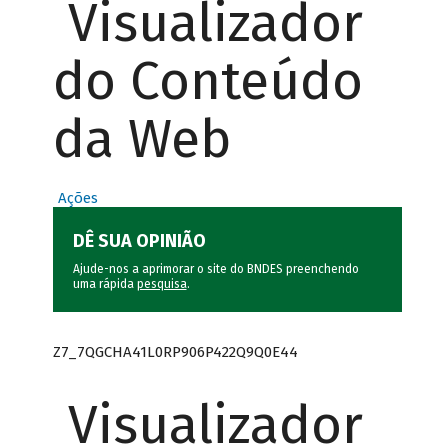
Visualizador
do Conteúdo
da Web
Ações
DÊ SUA OPINIÃO
Ajude-nos a aprimorar o site do BNDES preenchendo
uma rápida
pesquisa
.
Z7_7QGCHA41L0RP906P422Q9Q0E44
Visualizador