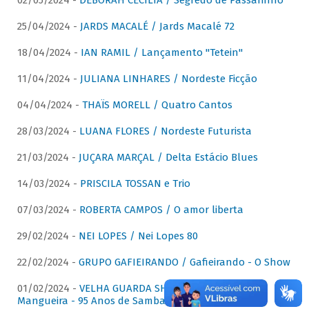
02/05/2024 -
DÉBORAH CECÍLIA / Segredo de Passarinho
25/04/2024 -
JARDS MACALÉ / Jards Macalé 72
18/04/2024 -
IAN RAMIL / Lançamento "Tetein"
11/04/2024 -
JULIANA LINHARES / Nordeste Ficção
04/04/2024 -
THAÏS MORELL / Quatro Cantos
28/03/2024 -
LUANA FLORES / Nordeste Futurista
21/03/2024 -
JUÇARA MARÇAL / Delta Estácio Blues
14/03/2024 -
PRISCILA TOSSAN e Trio
07/03/2024 -
ROBERTA CAMPOS / O amor liberta
29/02/2024 -
NEI LOPES / Nei Lopes 80
22/02/2024 -
GRUPO GAFIEIRANDO / Gafieirando - O Show
01/02/2024 -
VELHA GUARDA SHOW DA MANGUEIRA /
Mangueira - 95 Anos de Samba