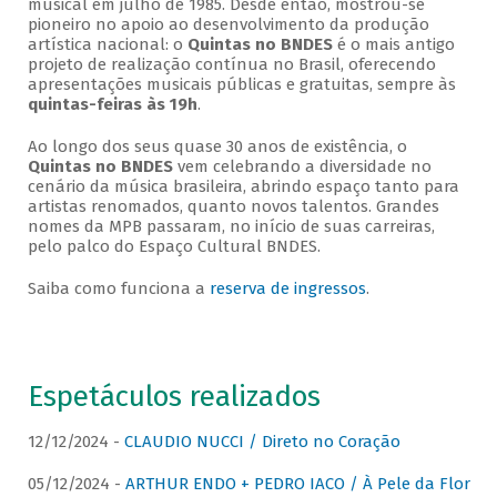
musical em julho de 1985. Desde então, mostrou-se
pioneiro no apoio ao desenvolvimento da produção
artística nacional: o
Quintas no BNDES
é o mais antigo
projeto de realização contínua no Brasil, oferecendo
apresentações musicais públicas e gratuitas, sempre às
quintas-feiras às 19h
.
Ao longo dos seus quase 30 anos de existência, o
Quintas no BNDES
vem celebrando a diversidade no
cenário da música brasileira, abrindo espaço tanto para
artistas renomados, quanto novos talentos. Grandes
nomes da MPB passaram, no início de suas carreiras,
pelo palco do Espaço Cultural BNDES.
Saiba como funciona a
reserva de ingressos
.
Espetáculos realizados
12/12/2024 -
CLAUDIO NUCCI / Direto no Coração
05/12/2024 -
ARTHUR ENDO + PEDRO IACO / À Pele da Flor