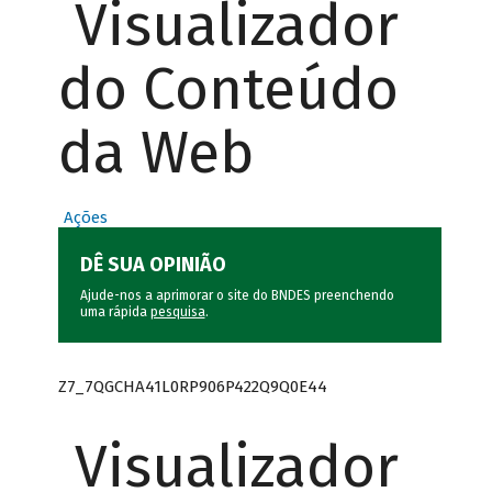
Visualizador
do Conteúdo
da Web
Ações
DÊ SUA OPINIÃO
Ajude-nos a aprimorar o site do BNDES preenchendo
uma rápida
pesquisa
.
Z7_7QGCHA41L0RP906P422Q9Q0E44
Visualizador