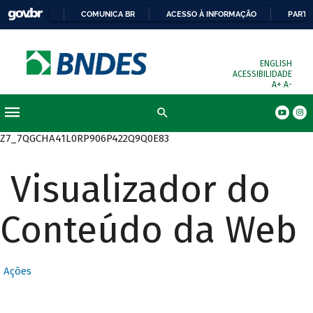
COMUNICA BR
ACESSO À INFORMAÇÃO
PARTI
ENGLISH
ACESSIBILIDADE
A+
A-
Busca
Z7_7QGCHA41L0RP906P422Q9Q0E83
Visualizador do
Conteúdo da Web
Ações