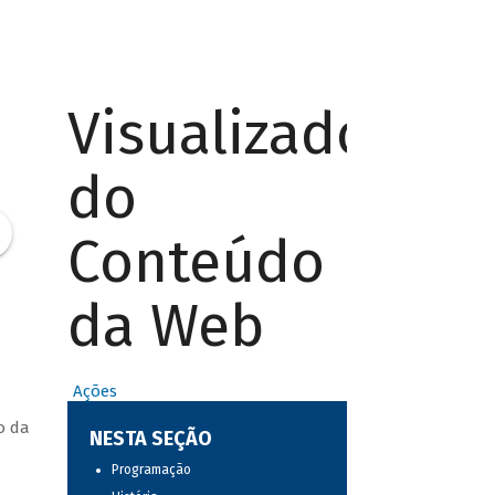
Visualizador
do
Conteúdo
da Web
Ações
o da
NESTA SEÇÃO
Programação