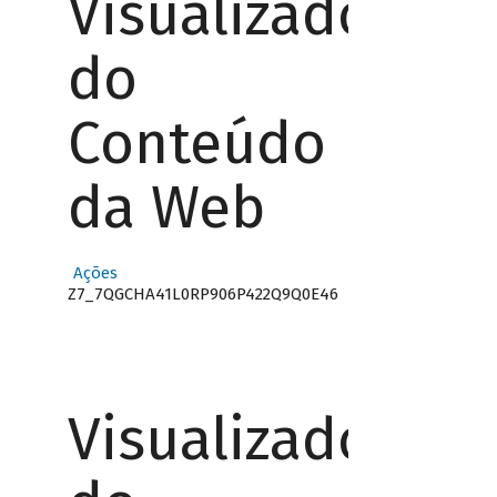
Visualizador
do
Conteúdo
da Web
Ações
Z7_7QGCHA41L0RP906P422Q9Q0E46
Visualizador