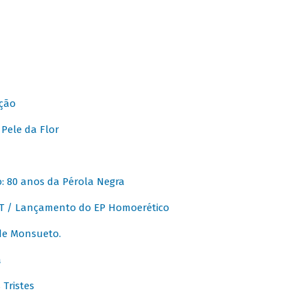
ção
Pele da Flor
 80 anos da Pérola Negra
T / Lançamento do EP Homoerético
de Monsueto.
a
Tristes