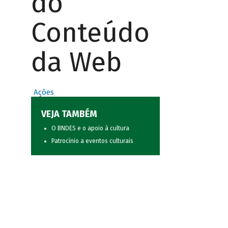
do
Conteúdo
da Web
Ações
VEJA TAMBÉM
O BNDES e o apoio à cultura
Patrocínio a eventos culturais