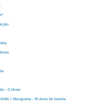
2
n"
icção
ista
Blues
ta
do - O Show
IRA / Mangueira - 95 Anos de Samba