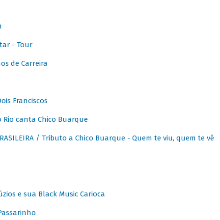
m
ar - Tour
os de Carreira
ois Franciscos
 Rio canta Chico Buarque
SILEIRA / Tributo a Chico Buarque - Quem te viu, quem te vê
zios e sua Black Music Carioca
Passarinho