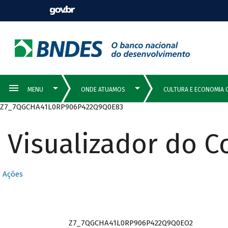
Z7_7QGCHA41L0RP906P422Q9Q0E83
Visualizador do 
Ações
Z7_7QGCHA41L0RP906P422Q9Q0EO2