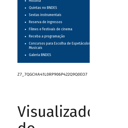
História
Quintas no BNDES
Sextas instrumentais
Reserva de ingressos
Filmes e festivais de cinema
Receba a programação
Concursos para Escolha de Espetáculos
Musicais
Galeria BNDES
Z7_7QGCHA41L0RP906P422Q9Q0EO7
Visualizador