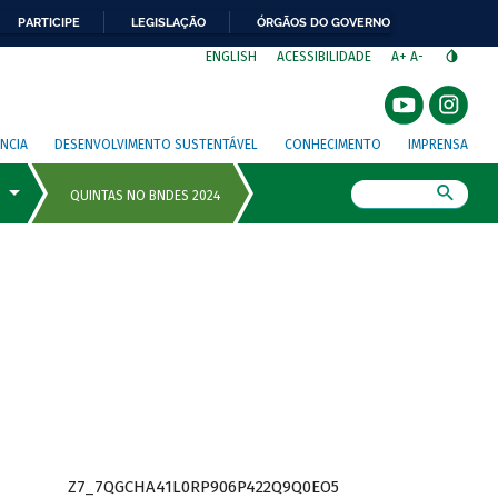
PARTICIPE
LEGISLAÇÃO
ÓRGÃOS DO GOVERNO
⁣
ENGLISH
ACESSIBILIDADE
A+
A-
NCIA
DESENVOLVIMENTO SUSTENTÁVEL
CONHECIMENTO
IMPRENSA
Busca
Z7_7QGCHA41L0RP906P422Q9Q0EO5