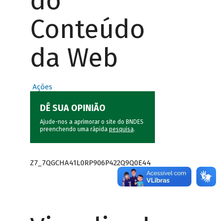
do
Conteúdo
da Web
Ações
DÊ SUA OPINIÃO
Ajude-nos a aprimorar o site do BNDES
preenchendo uma rápida
pesquisa
.
Z7_7QGCHA41L0RP906P422Q9Q0E44