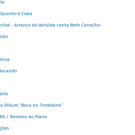
te
Quanto é Coisa
nha! - Arranco de Varsóvia canta Beth Carvalho
olão
ansa
iocando
ário
do Álbum “Boca no Trombone”
A / Nervoso ao Piano
ções