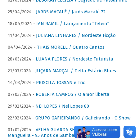
02/05/2024 -
DÉBORAH CECÍLIA / Segredo de Passarinho
25/04/2024 -
JARDS MACALÉ / Jards Macalé 72
18/04/2024 -
IAN RAMIL / Lançamento "Tetein"
11/04/2024 -
JULIANA LINHARES / Nordeste Ficção
04/04/2024 -
THAÏS MORELL / Quatro Cantos
28/03/2024 -
LUANA FLORES / Nordeste Futurista
21/03/2024 -
JUÇARA MARÇAL / Delta Estácio Blues
14/03/2024 -
PRISCILA TOSSAN e Trio
07/03/2024 -
ROBERTA CAMPOS / O amor liberta
29/02/2024 -
NEI LOPES / Nei Lopes 80
22/02/2024 -
GRUPO GAFIEIRANDO / Gafieirando - O Show
01/02/2024 -
VELHA GUARDA SHOW DA MANGUEIRA /
Mangueira - 95 Anos de Samba