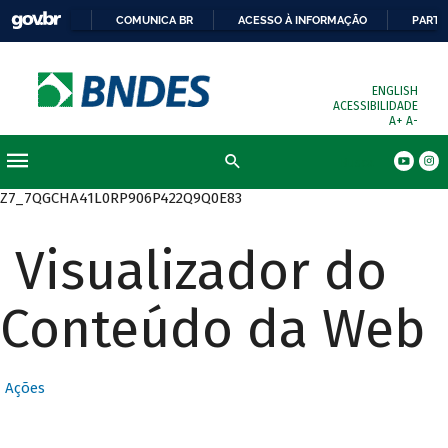
COMUNICA BR
ACESSO À INFORMAÇÃO
PARTI
ENGLISH
ACESSIBILIDADE
A+
A-
Busca
Z7_7QGCHA41L0RP906P422Q9Q0E83
Visualizador do
Conteúdo da Web
Ações