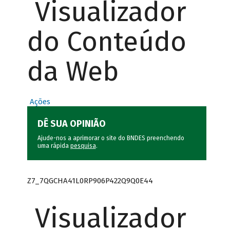
Visualizador
do Conteúdo
da Web
Ações
DÊ SUA OPINIÃO
Ajude-nos a aprimorar o site do BNDES preenchendo
uma rápida
pesquisa
.
Z7_7QGCHA41L0RP906P422Q9Q0E44
Visualizador