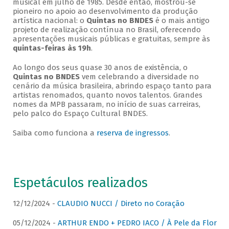
musical em julho de 1985. Desde então, mostrou-se
pioneiro no apoio ao desenvolvimento da produção
artística nacional: o
Quintas no BNDES
é o mais antigo
projeto de realização contínua no Brasil, oferecendo
apresentações musicais públicas e gratuitas, sempre às
quintas-feiras às 19h
.
Ao longo dos seus quase 30 anos de existência, o
Quintas no BNDES
vem celebrando a diversidade no
cenário da música brasileira, abrindo espaço tanto para
artistas renomados, quanto novos talentos. Grandes
nomes da MPB passaram, no início de suas carreiras,
pelo palco do Espaço Cultural BNDES.
Saiba como funciona a
reserva de ingressos
.
Espetáculos realizados
12/12/2024 -
CLAUDIO NUCCI / Direto no Coração
05/12/2024 -
ARTHUR ENDO + PEDRO IACO / À Pele da Flor