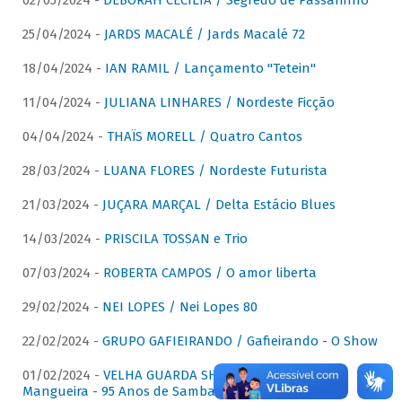
02/05/2024 -
DÉBORAH CECÍLIA / Segredo de Passarinho
25/04/2024 -
JARDS MACALÉ / Jards Macalé 72
18/04/2024 -
IAN RAMIL / Lançamento "Tetein"
11/04/2024 -
JULIANA LINHARES / Nordeste Ficção
04/04/2024 -
THAÏS MORELL / Quatro Cantos
28/03/2024 -
LUANA FLORES / Nordeste Futurista
21/03/2024 -
JUÇARA MARÇAL / Delta Estácio Blues
14/03/2024 -
PRISCILA TOSSAN e Trio
07/03/2024 -
ROBERTA CAMPOS / O amor liberta
29/02/2024 -
NEI LOPES / Nei Lopes 80
22/02/2024 -
GRUPO GAFIEIRANDO / Gafieirando - O Show
01/02/2024 -
VELHA GUARDA SHOW DA MANGUEIRA /
Mangueira - 95 Anos de Samba