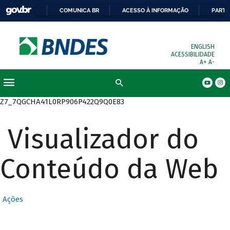
COMUNICA BR
ACESSO À INFORMAÇÃO
PARTI
ENGLISH
ACESSIBILIDADE
A+
A-
Busca
Z7_7QGCHA41L0RP906P422Q9Q0E83
Visualizador do
Conteúdo da Web
Ações