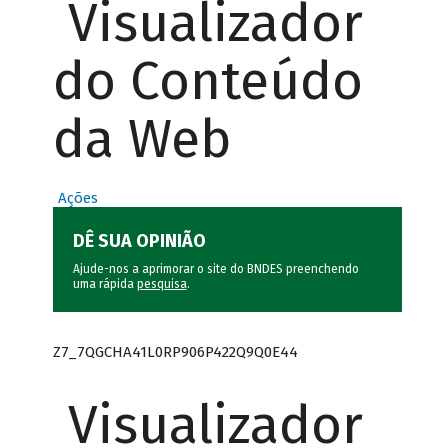
Visualizador
do Conteúdo
da Web
Ações
DÊ SUA OPINIÃO
Ajude-nos a aprimorar o site do BNDES preenchendo
uma rápida
pesquisa
.
Z7_7QGCHA41L0RP906P422Q9Q0E44
Visualizador