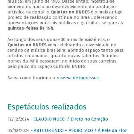
musical em julho de 1985. Desde então, mostrou-se
pioneiro no apoio ao desenvolvimento da produção
artística nacional: o
Quintas no BNDES
é o mais antigo
projeto de realização contínua no Brasil, oferecendo
apresentações musicais públicas e gratuitas, sempre às
quintas-feiras às 19h
.
Ao longo dos seus quase 30 anos de existência, o
Quintas no BNDES
vem celebrando a diversidade no
cenário da música brasileira, abrindo espaço tanto para
artistas renomados, quanto novos talentos. Grandes
nomes da MPB passaram, no início de suas carreiras,
pelo palco do Espaço Cultural BNDES.
Saiba como funciona a
reserva de ingressos
.
Espetáculos realizados
12/12/2024 -
CLAUDIO NUCCI / Direto no Coração
05/12/2024 -
ARTHUR ENDO + PEDRO IACO / À Pele da Flor