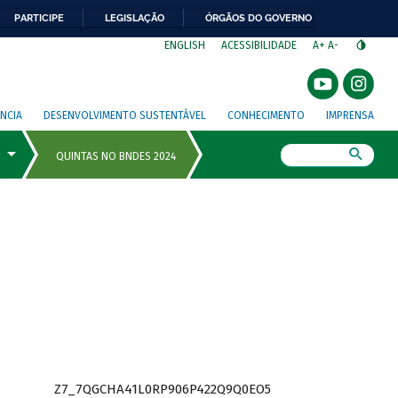
PARTICIPE
LEGISLAÇÃO
ÓRGÃOS DO GOVERNO
⁣
ENGLISH
ACESSIBILIDADE
A+
A-
NCIA
DESENVOLVIMENTO SUSTENTÁVEL
CONHECIMENTO
IMPRENSA
Busca
Z7_7QGCHA41L0RP906P422Q9Q0EO5