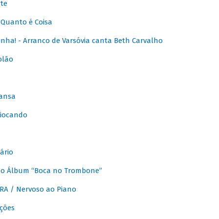
te
Quanto é Coisa
nha! - Arranco de Varsóvia canta Beth Carvalho
olão
ansa
iocando
ário
do Álbum “Boca no Trombone”
A / Nervoso ao Piano
ções