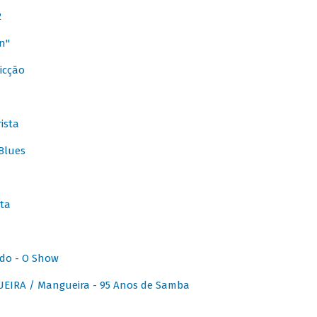
2
n"
icção
ista
Blues
ta
do - O Show
IRA / Mangueira - 95 Anos de Samba