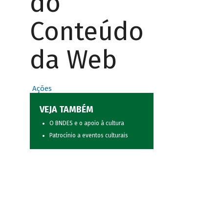
do
Conteúdo
da Web
Ações
VEJA TAMBÉM
O BNDES e o apoio à cultura
Patrocínio a eventos culturais