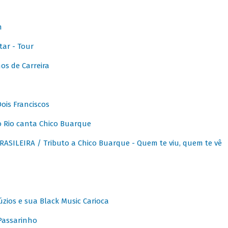
m
ar - Tour
os de Carreira
ois Franciscos
 Rio canta Chico Buarque
SILEIRA / Tributo a Chico Buarque - Quem te viu, quem te vê
zios e sua Black Music Carioca
Passarinho