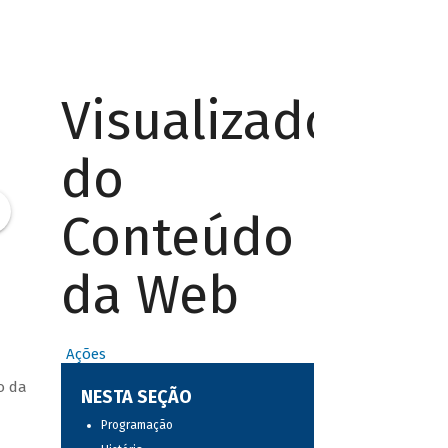
Visualizador
do
Conteúdo
da Web
Ações
o da
NESTA SEÇÃO
Programação