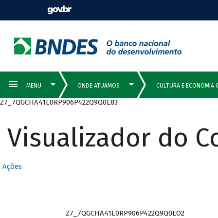
Z7_7QGCHA41L0RP906P422Q9Q0E83
Visualizador do 
Ações
Z7_7QGCHA41L0RP906P422Q9Q0EO2