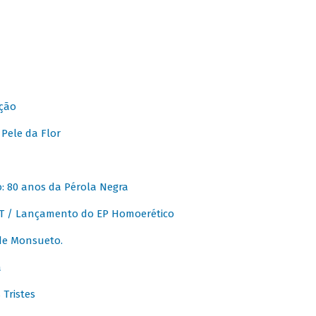
ção
Pele da Flor
 80 anos da Pérola Negra
T / Lançamento do EP Homoerético
de Monsueto.
a
Tristes