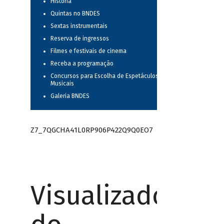
História
Quintas no BNDES
Sextas instrumentais
Reserva de ingressos
Filmes e festivais de cinema
Receba a programação
Concursos para Escolha de Espetáculos
Musicais
Galeria BNDES
Z7_7QGCHA41L0RP906P422Q9Q0EO7
Visualizador