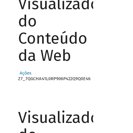
Visualizador
do
Conteúdo
da Web
Ações
Z7_7QGCHA41L0RP906P422Q9Q0E46
Visualizador