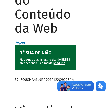
do
Conteúdo
da Web
Ações
DÊ SUA OPINIÃO
Ajude-nos a aprimorar o site do BNDES
preenchendo uma rápida
pesquisa
.
Z7_7QGCHA41L0RP906P422Q9Q0E44