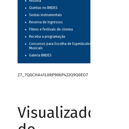
História
Quintas no BNDES
Sextas instrumentais
Reserva de ingressos
Filmes e festivais de cinema
Receba a programação
Concursos para Escolha de Espetáculos
Musicais
Galeria BNDES
Z7_7QGCHA41L0RP906P422Q9Q0EO7
Visualizador