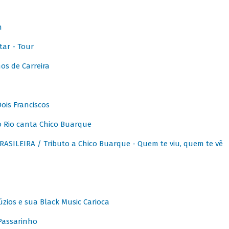
m
ar - Tour
os de Carreira
ois Franciscos
 Rio canta Chico Buarque
SILEIRA / Tributo a Chico Buarque - Quem te viu, quem te vê
zios e sua Black Music Carioca
Passarinho