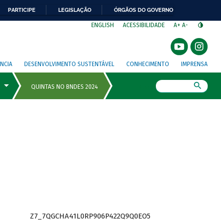
PARTICIPE
LEGISLAÇÃO
ÓRGÃOS DO GOVERNO
⁣
ENGLISH
ACESSIBILIDADE
A+
A-
NCIA
DESENVOLVIMENTO SUSTENTÁVEL
CONHECIMENTO
IMPRENSA
Busca
Z7_7QGCHA41L0RP906P422Q9Q0EO5