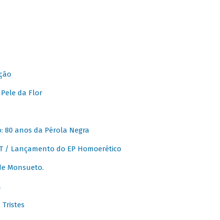
ção
Pele da Flor
 80 anos da Pérola Negra
T / Lançamento do EP Homoerético
de Monsueto.
a
Tristes