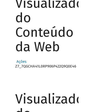
Visualizador
do
Conteúdo
da Web
Ações
Z7_7QGCHA41L0RP906P422Q9Q0E46
Visualizador