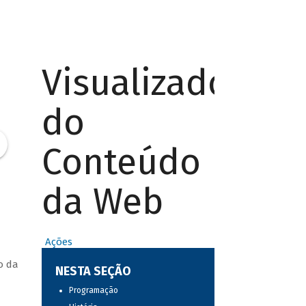
Visualizador
do
Conteúdo
da Web
Ações
o da
NESTA SEÇÃO
Programação