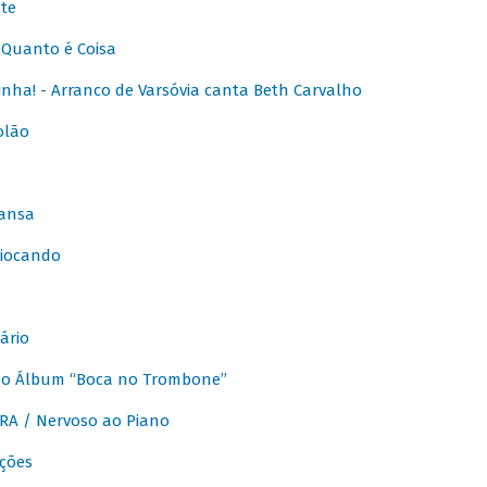
te
Quanto é Coisa
nha! - Arranco de Varsóvia canta Beth Carvalho
olão
ansa
iocando
ário
do Álbum “Boca no Trombone”
A / Nervoso ao Piano
ções