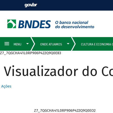
Z7_7QGCHA41L0RP906P422Q9Q0E83
Visualizador do 
Ações
Z7_7QGCHA41L0RP906P422Q9Q0EO2