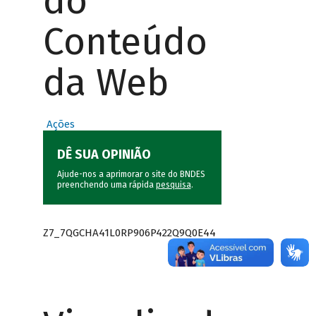
do
Conteúdo
da Web
Ações
DÊ SUA OPINIÃO
Ajude-nos a aprimorar o site do BNDES
preenchendo uma rápida
pesquisa
.
Z7_7QGCHA41L0RP906P422Q9Q0E44