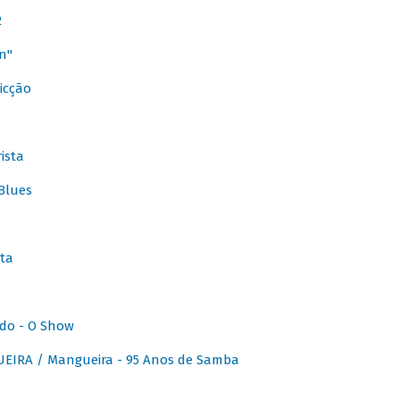
2
n"
icção
ista
Blues
ta
do - O Show
IRA / Mangueira - 95 Anos de Samba