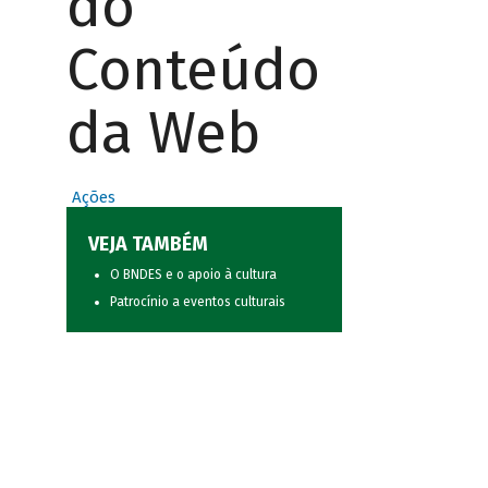
do
Conteúdo
da Web
Ações
VEJA TAMBÉM
O BNDES e o apoio à cultura
Patrocínio a eventos culturais