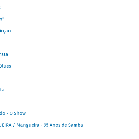
2
n"
icção
ista
Blues
ta
do - O Show
IRA / Mangueira - 95 Anos de Samba