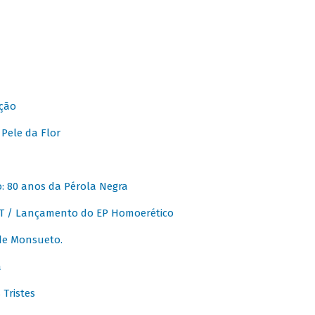
ção
Pele da Flor
 80 anos da Pérola Negra
T / Lançamento do EP Homoerético
de Monsueto.
a
Tristes