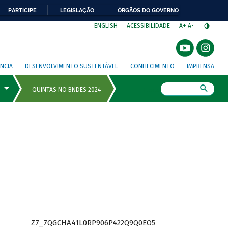
PARTICIPE
LEGISLAÇÃO
ÓRGÃOS DO GOVERNO
⁣
ENGLISH
ACESSIBILIDADE
A+
A-
NCIA
DESENVOLVIMENTO SUSTENTÁVEL
CONHECIMENTO
IMPRENSA
Busca
Z7_7QGCHA41L0RP906P422Q9Q0EO5