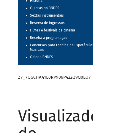
História
Quintas no BNDES
Sextas instrumentais
Reserva de ingressos
Filmes e festivais de cinema
Receba a programação
Concursos para Escolha de Espetáculos
Musicais
Galeria BNDES
Z7_7QGCHA41L0RP906P422Q9Q0EO7
Visualizador