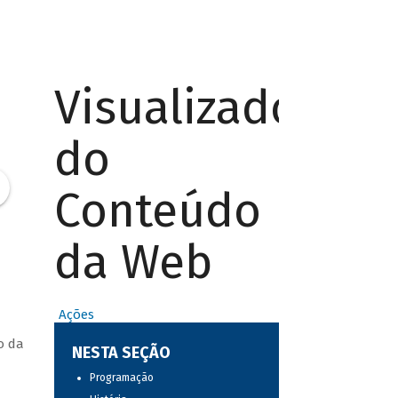
Visualizador
do
Conteúdo
da Web
Ações
o da
NESTA SEÇÃO
Programação