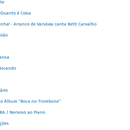
te
Quanto é Coisa
nha! - Arranco de Varsóvia canta Beth Carvalho
olão
ansa
iocando
ário
do Álbum “Boca no Trombone”
A / Nervoso ao Piano
ções