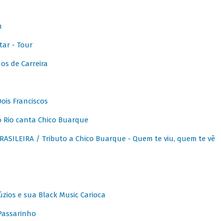
m
ar - Tour
os de Carreira
ois Franciscos
 Rio canta Chico Buarque
SILEIRA / Tributo a Chico Buarque - Quem te viu, quem te vê
zios e sua Black Music Carioca
Passarinho