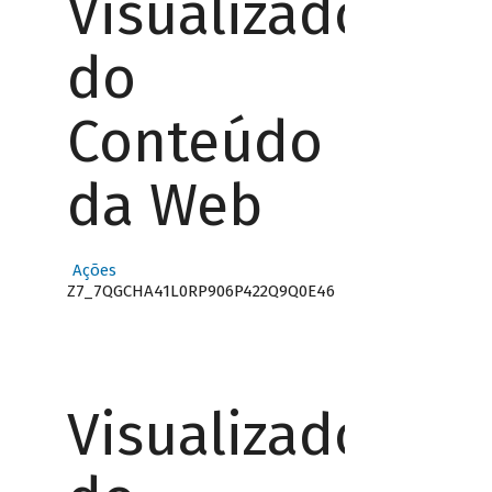
Visualizador
do
Conteúdo
da Web
Ações
Z7_7QGCHA41L0RP906P422Q9Q0E46
Visualizador