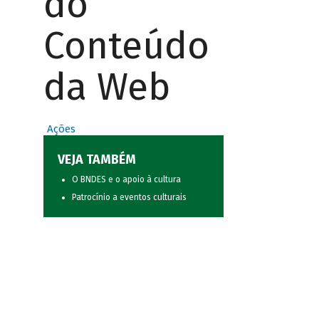
do
Conteúdo
da Web
Ações
VEJA TAMBÉM
O BNDES e o apoio à cultura
Patrocínio a eventos culturais