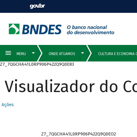
Z7_7QGCHA41L0RP906P422Q9Q0E83
Visualizador do 
Ações
Z7_7QGCHA41L0RP906P422Q9Q0EO2