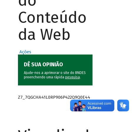
do
Conteúdo
da Web
Ações
DÊ SUA OPINIÃO
Ajude-nos a aprimorar o site do BNDES
preenchendo uma rápida
pesquisa
.
Z7_7QGCHA41L0RP906P422Q9Q0E44