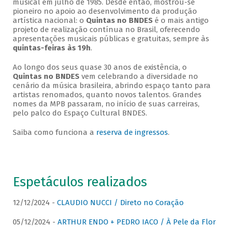
musical em julho de 1985. Desde então, mostrou-se
pioneiro no apoio ao desenvolvimento da produção
artística nacional: o
Quintas no BNDES
é o mais antigo
projeto de realização contínua no Brasil, oferecendo
apresentações musicais públicas e gratuitas, sempre às
quintas-feiras às 19h
.
Ao longo dos seus quase 30 anos de existência, o
Quintas no BNDES
vem celebrando a diversidade no
cenário da música brasileira, abrindo espaço tanto para
artistas renomados, quanto novos talentos. Grandes
nomes da MPB passaram, no início de suas carreiras,
pelo palco do Espaço Cultural BNDES.
Saiba como funciona a
reserva de ingressos
.
Espetáculos realizados
12/12/2024 -
CLAUDIO NUCCI / Direto no Coração
05/12/2024 -
ARTHUR ENDO + PEDRO IACO / À Pele da Flor