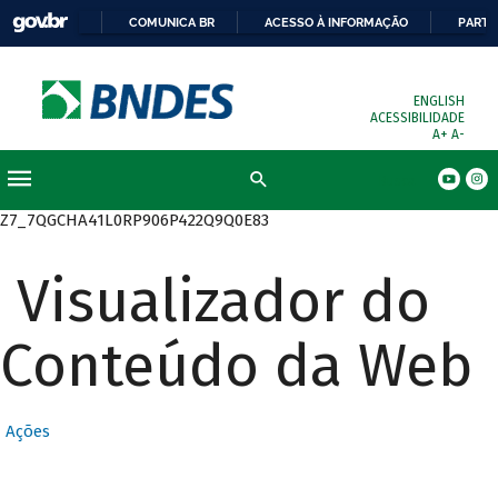
COMUNICA BR
ACESSO À INFORMAÇÃO
PARTI
ENGLISH
ACESSIBILIDADE
A+
A-
Busca
Z7_7QGCHA41L0RP906P422Q9Q0E83
Visualizador do
Conteúdo da Web
Ações