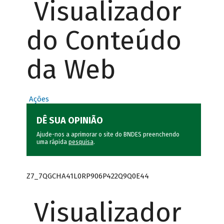
Visualizador
do Conteúdo
da Web
Ações
DÊ SUA OPINIÃO
Ajude-nos a aprimorar o site do BNDES preenchendo
uma rápida
pesquisa
.
Z7_7QGCHA41L0RP906P422Q9Q0E44
Visualizador