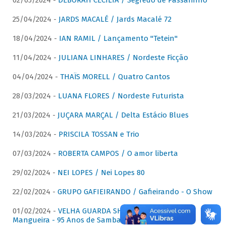
02/05/2024 -
DÉBORAH CECÍLIA / Segredo de Passarinho
25/04/2024 -
JARDS MACALÉ / Jards Macalé 72
18/04/2024 -
IAN RAMIL / Lançamento "Tetein"
11/04/2024 -
JULIANA LINHARES / Nordeste Ficção
04/04/2024 -
THAÏS MORELL / Quatro Cantos
28/03/2024 -
LUANA FLORES / Nordeste Futurista
21/03/2024 -
JUÇARA MARÇAL / Delta Estácio Blues
14/03/2024 -
PRISCILA TOSSAN e Trio
07/03/2024 -
ROBERTA CAMPOS / O amor liberta
29/02/2024 -
NEI LOPES / Nei Lopes 80
22/02/2024 -
GRUPO GAFIEIRANDO / Gafieirando - O Show
01/02/2024 -
VELHA GUARDA SHOW DA MANGUEIRA /
Mangueira - 95 Anos de Samba