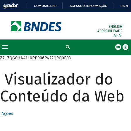
COMUNICA BR
ACESSO À INFORMAÇÃO
PARTI
ENGLISH
ACESSIBILIDADE
A+
A-
Busca
Z7_7QGCHA41L0RP906P422Q9Q0E83
Visualizador do
Conteúdo da Web
Ações