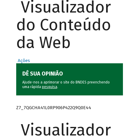
Visualizador
do Conteúdo
da Web
Ações
DÊ SUA OPINIÃO
Ajude-nos a aprimorar o site do BNDES preenchendo
uma rápida
pesquisa
.
Z7_7QGCHA41L0RP906P422Q9Q0E44
Visualizador