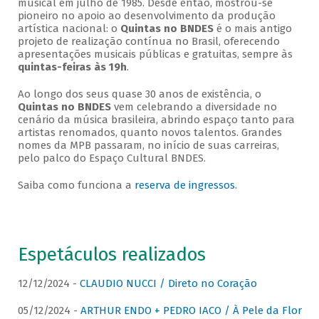
musical em julho de 1985. Desde então, mostrou-se
pioneiro no apoio ao desenvolvimento da produção
artística nacional: o
Quintas no BNDES
é o mais antigo
projeto de realização contínua no Brasil, oferecendo
apresentações musicais públicas e gratuitas, sempre às
quintas-feiras às 19h
.
Ao longo dos seus quase 30 anos de existência, o
Quintas no BNDES
vem celebrando a diversidade no
cenário da música brasileira, abrindo espaço tanto para
artistas renomados, quanto novos talentos. Grandes
nomes da MPB passaram, no início de suas carreiras,
pelo palco do Espaço Cultural BNDES.
Saiba como funciona a
reserva de ingressos
.
Espetáculos realizados
12/12/2024 -
CLAUDIO NUCCI / Direto no Coração
05/12/2024 -
ARTHUR ENDO + PEDRO IACO / À Pele da Flor