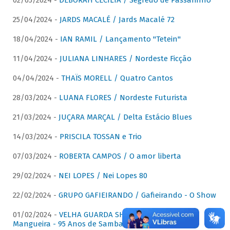
02/05/2024 -
DÉBORAH CECÍLIA / Segredo de Passarinho
25/04/2024 -
JARDS MACALÉ / Jards Macalé 72
18/04/2024 -
IAN RAMIL / Lançamento "Tetein"
11/04/2024 -
JULIANA LINHARES / Nordeste Ficção
04/04/2024 -
THAÏS MORELL / Quatro Cantos
28/03/2024 -
LUANA FLORES / Nordeste Futurista
21/03/2024 -
JUÇARA MARÇAL / Delta Estácio Blues
14/03/2024 -
PRISCILA TOSSAN e Trio
07/03/2024 -
ROBERTA CAMPOS / O amor liberta
29/02/2024 -
NEI LOPES / Nei Lopes 80
22/02/2024 -
GRUPO GAFIEIRANDO / Gafieirando - O Show
01/02/2024 -
VELHA GUARDA SHOW DA MANGUEIRA /
Mangueira - 95 Anos de Samba