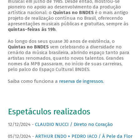
musical em julho de 1985. Desde então, mostrou-se
pioneiro no apoio ao desenvolvimento da produção
artística nacional: o
Quintas no BNDES
é o mais antigo
projeto de realização contínua no Brasil, oferecendo
apresentações musicais públicas e gratuitas, sempre às
quintas-feiras às 19h
.
Ao longo dos seus quase 30 anos de existência, o
Quintas no BNDES
vem celebrando a diversidade no
cenário da música brasileira, abrindo espaço tanto para
artistas renomados, quanto novos talentos. Grandes
nomes da MPB passaram, no início de suas carreiras,
pelo palco do Espaço Cultural BNDES.
Saiba como funciona a
reserva de ingressos
.
Espetáculos realizados
12/12/2024 -
CLAUDIO NUCCI / Direto no Coração
05/12/2024 -
ARTHUR ENDO + PEDRO IACO / À Pele da Flor