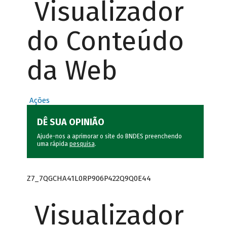
Visualizador
do Conteúdo
da Web
Ações
DÊ SUA OPINIÃO
Ajude-nos a aprimorar o site do BNDES preenchendo
uma rápida
pesquisa
.
Z7_7QGCHA41L0RP906P422Q9Q0E44
Visualizador