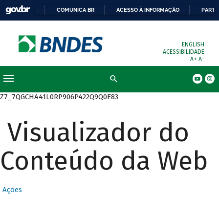
COMUNICA BR
ACESSO À INFORMAÇÃO
PARTI
ENGLISH
ACESSIBILIDADE
A+
A-
Busca
Z7_7QGCHA41L0RP906P422Q9Q0E83
Visualizador do
Conteúdo da Web
Ações