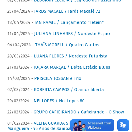
02/05/2024 -
DÉBORAH CECÍLIA / Segredo de Passarinho
25/04/2024 -
JARDS MACALÉ / Jards Macalé 72
18/04/2024 -
IAN RAMIL / Lançamento "Tetein"
11/04/2024 -
JULIANA LINHARES / Nordeste Ficção
04/04/2024 -
THAÏS MORELL / Quatro Cantos
28/03/2024 -
LUANA FLORES / Nordeste Futurista
21/03/2024 -
JUÇARA MARÇAL / Delta Estácio Blues
14/03/2024 -
PRISCILA TOSSAN e Trio
07/03/2024 -
ROBERTA CAMPOS / O amor liberta
29/02/2024 -
NEI LOPES / Nei Lopes 80
22/02/2024 -
GRUPO GAFIEIRANDO / Gafieirando - O Show
01/02/2024 -
VELHA GUARDA SHOW DA MANGUEIRA /
Mangueira - 95 Anos de Samba