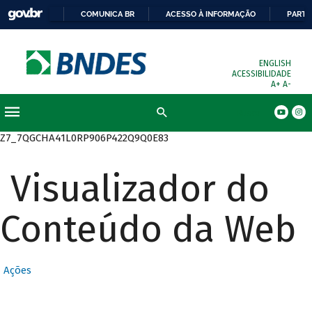
COMUNICA BR
ACESSO À INFORMAÇÃO
PARTI
ENGLISH
ACESSIBILIDADE
A+
A-
Busca
Z7_7QGCHA41L0RP906P422Q9Q0E83
Visualizador do
Conteúdo da Web
Ações