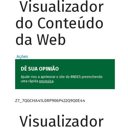
Visualizador
do Conteúdo
da Web
Ações
DÊ SUA OPINIÃO
Ajude-nos a aprimorar o site do BNDES preenchendo
uma rápida
pesquisa
.
Z7_7QGCHA41L0RP906P422Q9Q0E44
Visualizador