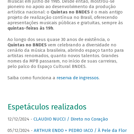
musical em julho de 1985. Desde então, mostrou-se
pioneiro no apoio ao desenvolvimento da produção
artística nacional: o
Quintas no BNDES
é o mais antigo
projeto de realização contínua no Brasil, oferecendo
apresentações musicais públicas e gratuitas, sempre às
quintas-feiras às 19h
.
Ao longo dos seus quase 30 anos de existência, o
Quintas no BNDES
vem celebrando a diversidade no
cenário da música brasileira, abrindo espaço tanto para
artistas renomados, quanto novos talentos. Grandes
nomes da MPB passaram, no início de suas carreiras,
pelo palco do Espaço Cultural BNDES.
Saiba como funciona a
reserva de ingressos
.
Espetáculos realizados
12/12/2024 -
CLAUDIO NUCCI / Direto no Coração
05/12/2024 -
ARTHUR ENDO + PEDRO IACO / À Pele da Flor