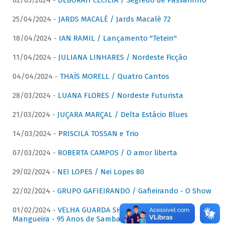
02/05/2024 -
DÉBORAH CECÍLIA / Segredo de Passarinho
25/04/2024 -
JARDS MACALÉ / Jards Macalé 72
18/04/2024 -
IAN RAMIL / Lançamento "Tetein"
11/04/2024 -
JULIANA LINHARES / Nordeste Ficção
04/04/2024 -
THAÏS MORELL / Quatro Cantos
28/03/2024 -
LUANA FLORES / Nordeste Futurista
21/03/2024 -
JUÇARA MARÇAL / Delta Estácio Blues
14/03/2024 -
PRISCILA TOSSAN e Trio
07/03/2024 -
ROBERTA CAMPOS / O amor liberta
29/02/2024 -
NEI LOPES / Nei Lopes 80
22/02/2024 -
GRUPO GAFIEIRANDO / Gafieirando - O Show
01/02/2024 -
VELHA GUARDA SHOW DA MANGUEIRA /
Mangueira - 95 Anos de Samba