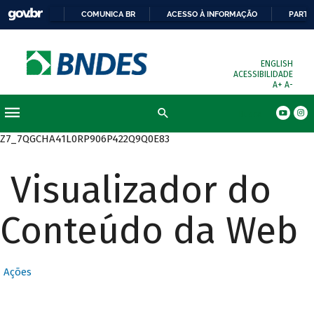
COMUNICA BR
ACESSO À INFORMAÇÃO
PARTI
ENGLISH
ACESSIBILIDADE
A+
A-
Busca
Z7_7QGCHA41L0RP906P422Q9Q0E83
Visualizador do
Conteúdo da Web
Ações