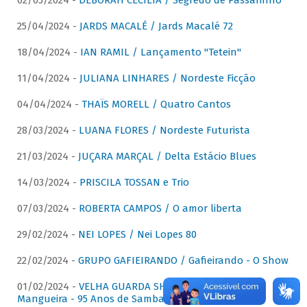
02/05/2024 -
DÉBORAH CECÍLIA / Segredo de Passarinho
25/04/2024 -
JARDS MACALÉ / Jards Macalé 72
18/04/2024 -
IAN RAMIL / Lançamento "Tetein"
11/04/2024 -
JULIANA LINHARES / Nordeste Ficção
04/04/2024 -
THAÏS MORELL / Quatro Cantos
28/03/2024 -
LUANA FLORES / Nordeste Futurista
21/03/2024 -
JUÇARA MARÇAL / Delta Estácio Blues
14/03/2024 -
PRISCILA TOSSAN e Trio
07/03/2024 -
ROBERTA CAMPOS / O amor liberta
29/02/2024 -
NEI LOPES / Nei Lopes 80
22/02/2024 -
GRUPO GAFIEIRANDO / Gafieirando - O Show
01/02/2024 -
VELHA GUARDA SHOW DA MANGUEIRA /
Mangueira - 95 Anos de Samba