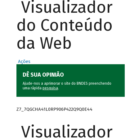
Visualizador
do Conteúdo
da Web
Ações
DÊ SUA OPINIÃO
Ajude-nos a aprimorar o site do BNDES preenchendo
uma rápida
pesquisa
.
Z7_7QGCHA41L0RP906P422Q9Q0E44
Visualizador