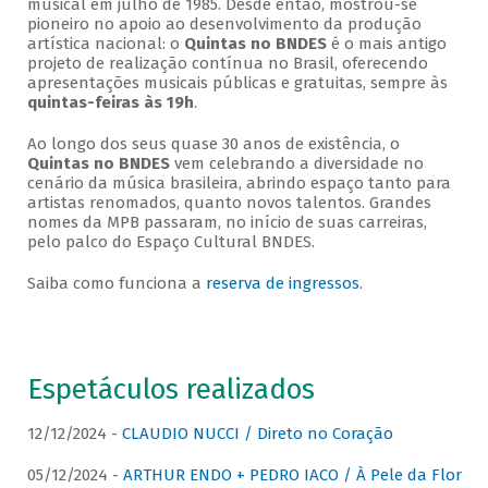
musical em julho de 1985. Desde então, mostrou-se
pioneiro no apoio ao desenvolvimento da produção
artística nacional: o
Quintas no BNDES
é o mais antigo
projeto de realização contínua no Brasil, oferecendo
apresentações musicais públicas e gratuitas, sempre às
quintas-feiras às 19h
.
Ao longo dos seus quase 30 anos de existência, o
Quintas no BNDES
vem celebrando a diversidade no
cenário da música brasileira, abrindo espaço tanto para
artistas renomados, quanto novos talentos. Grandes
nomes da MPB passaram, no início de suas carreiras,
pelo palco do Espaço Cultural BNDES.
Saiba como funciona a
reserva de ingressos
.
Espetáculos realizados
12/12/2024 -
CLAUDIO NUCCI / Direto no Coração
05/12/2024 -
ARTHUR ENDO + PEDRO IACO / À Pele da Flor