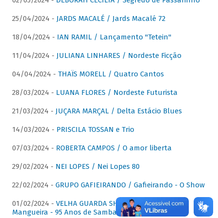
02/05/2024 -
DÉBORAH CECÍLIA / Segredo de Passarinho
25/04/2024 -
JARDS MACALÉ / Jards Macalé 72
18/04/2024 -
IAN RAMIL / Lançamento "Tetein"
11/04/2024 -
JULIANA LINHARES / Nordeste Ficção
04/04/2024 -
THAÏS MORELL / Quatro Cantos
28/03/2024 -
LUANA FLORES / Nordeste Futurista
21/03/2024 -
JUÇARA MARÇAL / Delta Estácio Blues
14/03/2024 -
PRISCILA TOSSAN e Trio
07/03/2024 -
ROBERTA CAMPOS / O amor liberta
29/02/2024 -
NEI LOPES / Nei Lopes 80
22/02/2024 -
GRUPO GAFIEIRANDO / Gafieirando - O Show
01/02/2024 -
VELHA GUARDA SHOW DA MANGUEIRA /
Mangueira - 95 Anos de Samba