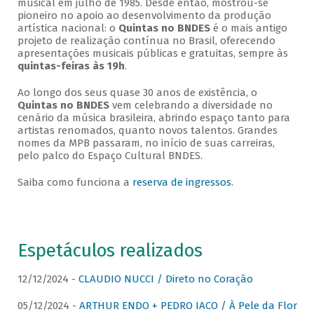
musical em julho de 1985. Desde então, mostrou-se
pioneiro no apoio ao desenvolvimento da produção
artística nacional: o
Quintas no BNDES
é o mais antigo
projeto de realização contínua no Brasil, oferecendo
apresentações musicais públicas e gratuitas, sempre às
quintas-feiras às 19h
.
Ao longo dos seus quase 30 anos de existência, o
Quintas no BNDES
vem celebrando a diversidade no
cenário da música brasileira, abrindo espaço tanto para
artistas renomados, quanto novos talentos. Grandes
nomes da MPB passaram, no início de suas carreiras,
pelo palco do Espaço Cultural BNDES.
Saiba como funciona a
reserva de ingressos
.
Espetáculos realizados
12/12/2024 -
CLAUDIO NUCCI / Direto no Coração
05/12/2024 -
ARTHUR ENDO + PEDRO IACO / À Pele da Flor