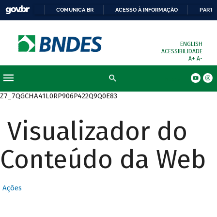
COMUNICA BR
ACESSO À INFORMAÇÃO
PARTI
ENGLISH
ACESSIBILIDADE
A+
A-
Busca
Z7_7QGCHA41L0RP906P422Q9Q0E83
Visualizador do
Conteúdo da Web
Ações