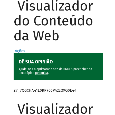
Visualizador
do Conteúdo
da Web
Ações
DÊ SUA OPINIÃO
Ajude-nos a aprimorar o site do BNDES preenchendo
uma rápida
pesquisa
.
Z7_7QGCHA41L0RP906P422Q9Q0E44
Visualizador