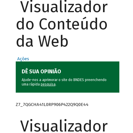
Visualizador
do Conteúdo
da Web
Ações
DÊ SUA OPINIÃO
Ajude-nos a aprimorar o site do BNDES preenchendo
uma rápida
pesquisa
.
Z7_7QGCHA41L0RP906P422Q9Q0E44
Visualizador