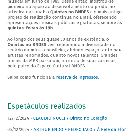
musical em julho de 1985. Desde então, mostrou-se
pioneiro no apoio ao desenvolvimento da produção
artística nacional: o
Quintas no BNDES
é o mais antigo
projeto de realização contínua no Brasil, oferecendo
apresentações musicais públicas e gratuitas, sempre às
quintas-feiras às 19h
.
Ao longo dos seus quase 30 anos de existência, o
Quintas no BNDES
vem celebrando a diversidade no
cenário da música brasileira, abrindo espaço tanto para
artistas renomados, quanto novos talentos. Grandes
nomes da MPB passaram, no início de suas carreiras,
pelo palco do Espaço Cultural BNDES.
Saiba como funciona a
reserva de ingressos
.
Espetáculos realizados
12/12/2024 -
CLAUDIO NUCCI / Direto no Coração
05/12/2024 -
ARTHUR ENDO + PEDRO IACO / À Pele da Flor