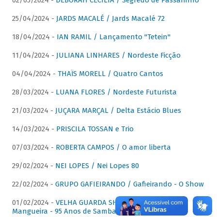
02/05/2024 -
DÉBORAH CECÍLIA / Segredo de Passarinho
25/04/2024 -
JARDS MACALÉ / Jards Macalé 72
18/04/2024 -
IAN RAMIL / Lançamento "Tetein"
11/04/2024 -
JULIANA LINHARES / Nordeste Ficção
04/04/2024 -
THAÏS MORELL / Quatro Cantos
28/03/2024 -
LUANA FLORES / Nordeste Futurista
21/03/2024 -
JUÇARA MARÇAL / Delta Estácio Blues
14/03/2024 -
PRISCILA TOSSAN e Trio
07/03/2024 -
ROBERTA CAMPOS / O amor liberta
29/02/2024 -
NEI LOPES / Nei Lopes 80
22/02/2024 -
GRUPO GAFIEIRANDO / Gafieirando - O Show
01/02/2024 -
VELHA GUARDA SHOW DA MANGUEIRA /
Mangueira - 95 Anos de Samba