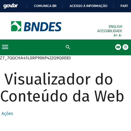
COMUNICA BR
ACESSO À INFORMAÇÃO
PARTI
ENGLISH
ACESSIBILIDADE
A+
A-
Busca
Z7_7QGCHA41L0RP906P422Q9Q0E83
Visualizador do
Conteúdo da Web
Ações