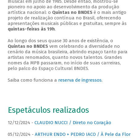
musical em julho de 1985. Desde então, mostrou-se
pioneiro no apoio ao desenvolvimento da produção
artística nacional: o
Quintas no BNDES
é o mais antigo
projeto de realização contínua no Brasil, oferecendo
apresentações musicais públicas e gratuitas, sempre às
quintas-feiras às 19h
.
Ao longo dos seus quase 30 anos de existência, o
Quintas no BNDES
vem celebrando a diversidade no
cenário da música brasileira, abrindo espaço tanto para
artistas renomados, quanto novos talentos. Grandes
nomes da MPB passaram, no início de suas carreiras,
pelo palco do Espaço Cultural BNDES.
Saiba como funciona a
reserva de ingressos
.
Espetáculos realizados
12/12/2024 -
CLAUDIO NUCCI / Direto no Coração
05/12/2024 -
ARTHUR ENDO + PEDRO IACO / À Pele da Flor