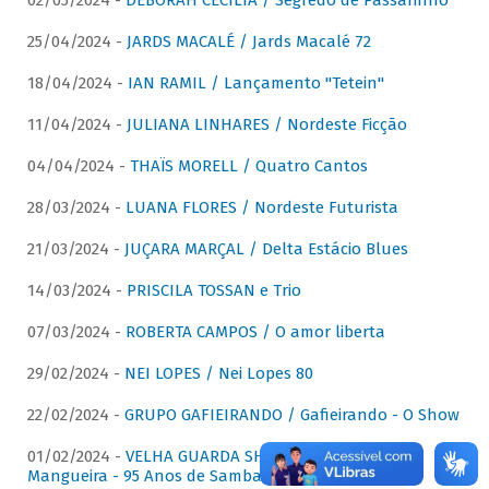
02/05/2024 -
DÉBORAH CECÍLIA / Segredo de Passarinho
25/04/2024 -
JARDS MACALÉ / Jards Macalé 72
18/04/2024 -
IAN RAMIL / Lançamento "Tetein"
11/04/2024 -
JULIANA LINHARES / Nordeste Ficção
04/04/2024 -
THAÏS MORELL / Quatro Cantos
28/03/2024 -
LUANA FLORES / Nordeste Futurista
21/03/2024 -
JUÇARA MARÇAL / Delta Estácio Blues
14/03/2024 -
PRISCILA TOSSAN e Trio
07/03/2024 -
ROBERTA CAMPOS / O amor liberta
29/02/2024 -
NEI LOPES / Nei Lopes 80
22/02/2024 -
GRUPO GAFIEIRANDO / Gafieirando - O Show
01/02/2024 -
VELHA GUARDA SHOW DA MANGUEIRA /
Mangueira - 95 Anos de Samba