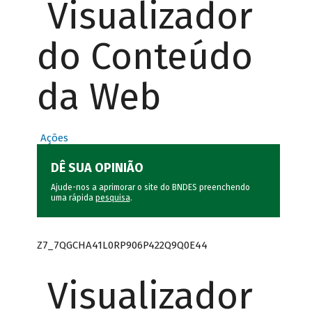
Visualizador
do Conteúdo
da Web
Ações
DÊ SUA OPINIÃO
Ajude-nos a aprimorar o site do BNDES preenchendo
uma rápida
pesquisa
.
Z7_7QGCHA41L0RP906P422Q9Q0E44
Visualizador