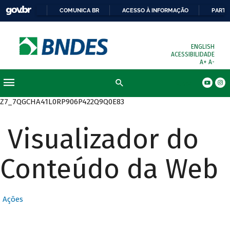
COMUNICA BR
ACESSO À INFORMAÇÃO
PARTI
ENGLISH
ACESSIBILIDADE
A+
A-
Busca
Z7_7QGCHA41L0RP906P422Q9Q0E83
Visualizador do
Conteúdo da Web
Ações