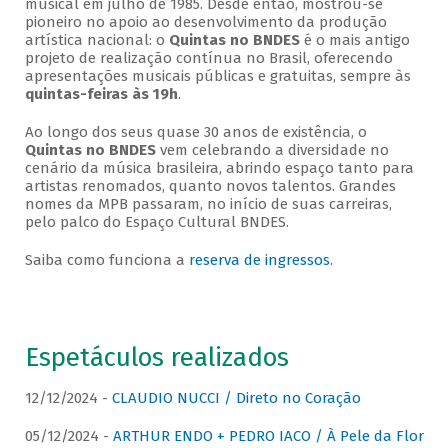
musical em julho de 1985. Desde então, mostrou-se
pioneiro no apoio ao desenvolvimento da produção
artística nacional: o
Quintas no BNDES
é o mais antigo
projeto de realização contínua no Brasil, oferecendo
apresentações musicais públicas e gratuitas, sempre às
quintas-feiras às 19h
.
Ao longo dos seus quase 30 anos de existência, o
Quintas no BNDES
vem celebrando a diversidade no
cenário da música brasileira, abrindo espaço tanto para
artistas renomados, quanto novos talentos. Grandes
nomes da MPB passaram, no início de suas carreiras,
pelo palco do Espaço Cultural BNDES.
Saiba como funciona a
reserva de ingressos
.
Espetáculos realizados
12/12/2024 -
CLAUDIO NUCCI / Direto no Coração
05/12/2024 -
ARTHUR ENDO + PEDRO IACO / À Pele da Flor