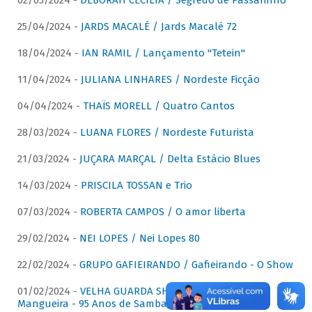
02/05/2024 -
DÉBORAH CECÍLIA / Segredo de Passarinho
25/04/2024 -
JARDS MACALÉ / Jards Macalé 72
18/04/2024 -
IAN RAMIL / Lançamento "Tetein"
11/04/2024 -
JULIANA LINHARES / Nordeste Ficção
04/04/2024 -
THAÏS MORELL / Quatro Cantos
28/03/2024 -
LUANA FLORES / Nordeste Futurista
21/03/2024 -
JUÇARA MARÇAL / Delta Estácio Blues
14/03/2024 -
PRISCILA TOSSAN e Trio
07/03/2024 -
ROBERTA CAMPOS / O amor liberta
29/02/2024 -
NEI LOPES / Nei Lopes 80
22/02/2024 -
GRUPO GAFIEIRANDO / Gafieirando - O Show
01/02/2024 -
VELHA GUARDA SHOW DA MANGUEIRA /
Mangueira - 95 Anos de Samba