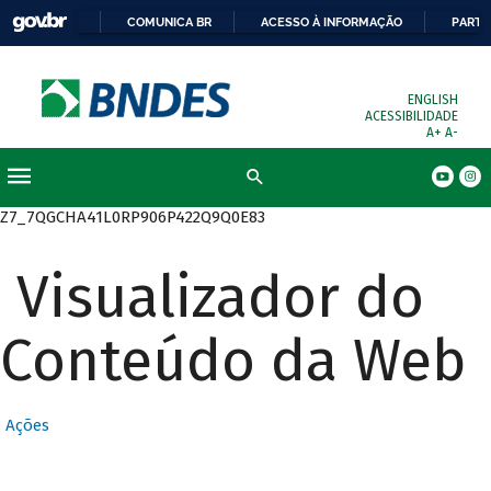
COMUNICA BR
ACESSO À INFORMAÇÃO
PARTI
ENGLISH
ACESSIBILIDADE
A+
A-
Busca
Z7_7QGCHA41L0RP906P422Q9Q0E83
Visualizador do
Conteúdo da Web
Ações