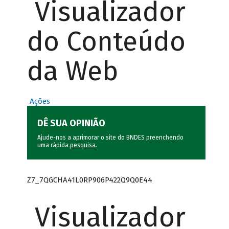
Visualizador
do Conteúdo
da Web
Ações
DÊ SUA OPINIÃO
Ajude-nos a aprimorar o site do BNDES preenchendo
uma rápida
pesquisa
.
Z7_7QGCHA41L0RP906P422Q9Q0E44
Visualizador