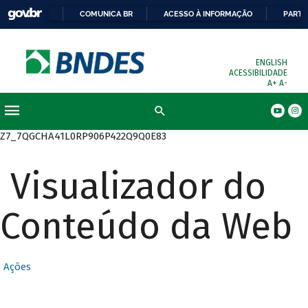
COMUNICA BR
ACESSO À INFORMAÇÃO
PARTI
ENGLISH
ACESSIBILIDADE
A+
A-
Busca
Z7_7QGCHA41L0RP906P422Q9Q0E83
Visualizador do
Conteúdo da Web
Ações