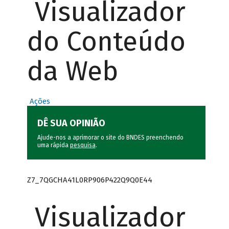
Visualizador
do Conteúdo
da Web
Ações
DÊ SUA OPINIÃO
Ajude-nos a aprimorar o site do BNDES preenchendo
uma rápida
pesquisa
.
Z7_7QGCHA41L0RP906P422Q9Q0E44
Visualizador