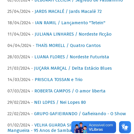
02/05/2024 -
DÉBORAH CECÍLIA / Segredo de Passarinho
25/04/2024 -
JARDS MACALÉ / Jards Macalé 72
18/04/2024 -
IAN RAMIL / Lançamento "Tetein"
11/04/2024 -
JULIANA LINHARES / Nordeste Ficção
04/04/2024 -
THAÏS MORELL / Quatro Cantos
28/03/2024 -
LUANA FLORES / Nordeste Futurista
21/03/2024 -
JUÇARA MARÇAL / Delta Estácio Blues
14/03/2024 -
PRISCILA TOSSAN e Trio
07/03/2024 -
ROBERTA CAMPOS / O amor liberta
29/02/2024 -
NEI LOPES / Nei Lopes 80
22/02/2024 -
GRUPO GAFIEIRANDO / Gafieirando - O Show
01/02/2024 -
VELHA GUARDA SHOW DA MANGUEIRA /
Mangueira - 95 Anos de Samba