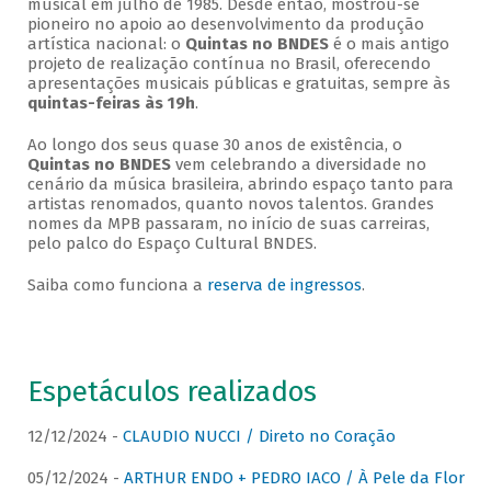
musical em julho de 1985. Desde então, mostrou-se
pioneiro no apoio ao desenvolvimento da produção
artística nacional: o
Quintas no BNDES
é o mais antigo
projeto de realização contínua no Brasil, oferecendo
apresentações musicais públicas e gratuitas, sempre às
quintas-feiras às 19h
.
Ao longo dos seus quase 30 anos de existência, o
Quintas no BNDES
vem celebrando a diversidade no
cenário da música brasileira, abrindo espaço tanto para
artistas renomados, quanto novos talentos. Grandes
nomes da MPB passaram, no início de suas carreiras,
pelo palco do Espaço Cultural BNDES.
Saiba como funciona a
reserva de ingressos
.
Espetáculos realizados
12/12/2024 -
CLAUDIO NUCCI / Direto no Coração
05/12/2024 -
ARTHUR ENDO + PEDRO IACO / À Pele da Flor