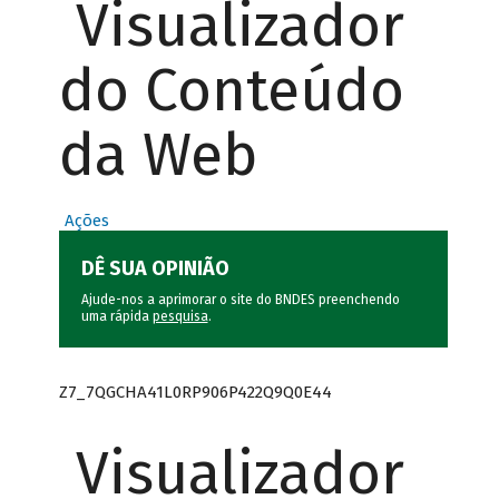
Visualizador
do Conteúdo
da Web
Ações
DÊ SUA OPINIÃO
Ajude-nos a aprimorar o site do BNDES preenchendo
uma rápida
pesquisa
.
Z7_7QGCHA41L0RP906P422Q9Q0E44
Visualizador