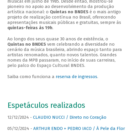
musical em julho de 1985. Desde então, mostrou-se
pioneiro no apoio ao desenvolvimento da produção
artística nacional: o
Quintas no BNDES
é o mais antigo
projeto de realização contínua no Brasil, oferecendo
apresentações musicais públicas e gratuitas, sempre às
quintas-feiras às 19h
.
Ao longo dos seus quase 30 anos de existência, o
Quintas no BNDES
vem celebrando a diversidade no
cenário da música brasileira, abrindo espaço tanto para
artistas renomados, quanto novos talentos. Grandes
nomes da MPB passaram, no início de suas carreiras,
pelo palco do Espaço Cultural BNDES.
Saiba como funciona a
reserva de ingressos
.
Espetáculos realizados
12/12/2024 -
CLAUDIO NUCCI / Direto no Coração
05/12/2024 -
ARTHUR ENDO + PEDRO IACO / À Pele da Flor