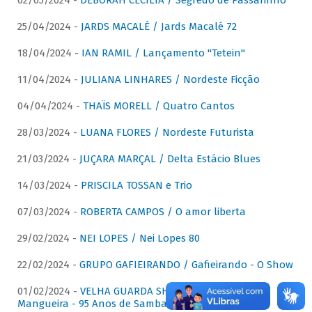
02/05/2024 -
DÉBORAH CECÍLIA / Segredo de Passarinho
25/04/2024 -
JARDS MACALÉ / Jards Macalé 72
18/04/2024 -
IAN RAMIL / Lançamento "Tetein"
11/04/2024 -
JULIANA LINHARES / Nordeste Ficção
04/04/2024 -
THAÏS MORELL / Quatro Cantos
28/03/2024 -
LUANA FLORES / Nordeste Futurista
21/03/2024 -
JUÇARA MARÇAL / Delta Estácio Blues
14/03/2024 -
PRISCILA TOSSAN e Trio
07/03/2024 -
ROBERTA CAMPOS / O amor liberta
29/02/2024 -
NEI LOPES / Nei Lopes 80
22/02/2024 -
GRUPO GAFIEIRANDO / Gafieirando - O Show
01/02/2024 -
VELHA GUARDA SHOW DA MANGUEIRA /
Mangueira - 95 Anos de Samba