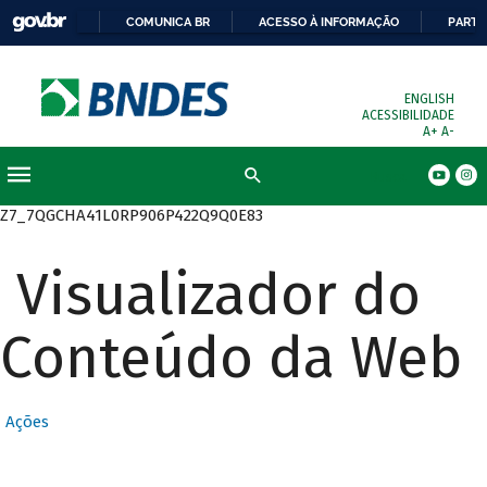
COMUNICA BR
ACESSO À INFORMAÇÃO
PARTI
ENGLISH
ACESSIBILIDADE
A+
A-
Busca
Z7_7QGCHA41L0RP906P422Q9Q0E83
Visualizador do
Conteúdo da Web
Ações