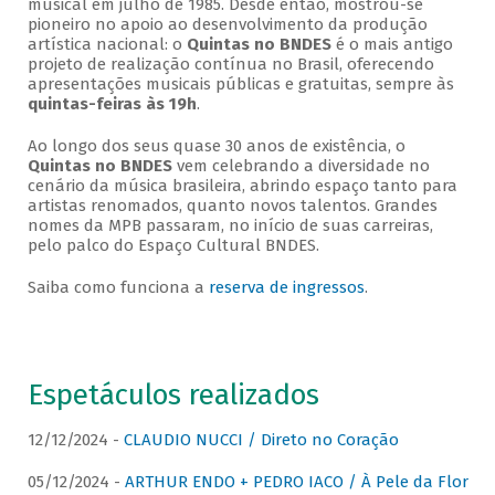
musical em julho de 1985. Desde então, mostrou-se
pioneiro no apoio ao desenvolvimento da produção
artística nacional: o
Quintas no BNDES
é o mais antigo
projeto de realização contínua no Brasil, oferecendo
apresentações musicais públicas e gratuitas, sempre às
quintas-feiras às 19h
.
Ao longo dos seus quase 30 anos de existência, o
Quintas no BNDES
vem celebrando a diversidade no
cenário da música brasileira, abrindo espaço tanto para
artistas renomados, quanto novos talentos. Grandes
nomes da MPB passaram, no início de suas carreiras,
pelo palco do Espaço Cultural BNDES.
Saiba como funciona a
reserva de ingressos
.
Espetáculos realizados
12/12/2024 -
CLAUDIO NUCCI / Direto no Coração
05/12/2024 -
ARTHUR ENDO + PEDRO IACO / À Pele da Flor