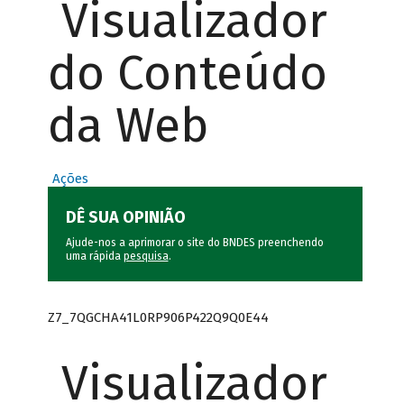
Visualizador
do Conteúdo
da Web
Ações
DÊ SUA OPINIÃO
Ajude-nos a aprimorar o site do BNDES preenchendo
uma rápida
pesquisa
.
Z7_7QGCHA41L0RP906P422Q9Q0E44
Visualizador