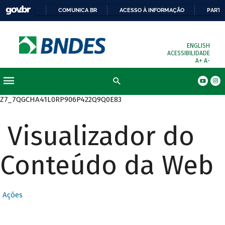
COMUNICA BR
ACESSO À INFORMAÇÃO
PARTI
ENGLISH
ACESSIBILIDADE
A+
A-
Busca
Z7_7QGCHA41L0RP906P422Q9Q0E83
Visualizador do
Conteúdo da Web
Ações