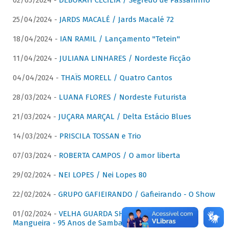
02/05/2024 -
DÉBORAH CECÍLIA / Segredo de Passarinho
25/04/2024 -
JARDS MACALÉ / Jards Macalé 72
18/04/2024 -
IAN RAMIL / Lançamento "Tetein"
11/04/2024 -
JULIANA LINHARES / Nordeste Ficção
04/04/2024 -
THAÏS MORELL / Quatro Cantos
28/03/2024 -
LUANA FLORES / Nordeste Futurista
21/03/2024 -
JUÇARA MARÇAL / Delta Estácio Blues
14/03/2024 -
PRISCILA TOSSAN e Trio
07/03/2024 -
ROBERTA CAMPOS / O amor liberta
29/02/2024 -
NEI LOPES / Nei Lopes 80
22/02/2024 -
GRUPO GAFIEIRANDO / Gafieirando - O Show
01/02/2024 -
VELHA GUARDA SHOW DA MANGUEIRA /
Mangueira - 95 Anos de Samba