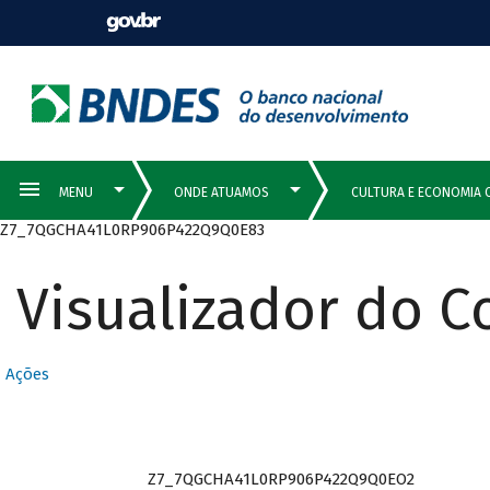
Z7_7QGCHA41L0RP906P422Q9Q0E83
Visualizador do 
Ações
Z7_7QGCHA41L0RP906P422Q9Q0EO2