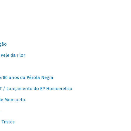
ção
Pele da Flor
 80 anos da Pérola Negra
T / Lançamento do EP Homoerético
de Monsueto.
a
Tristes