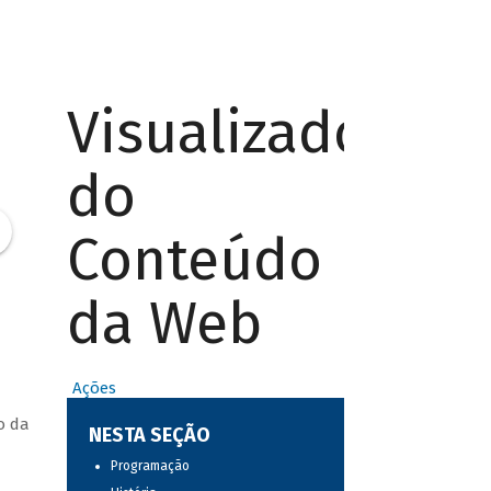
Visualizador
do
Conteúdo
da Web
Ações
o da
NESTA SEÇÃO
Programação