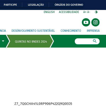
PARTICIPE
LEGISLAÇÃO
ÓRGÃOS DO GOVERNO
⁣
ENGLISH
ACESSIBILIDADE
A+
A-
NCIA
DESENVOLVIMENTO SUSTENTÁVEL
CONHECIMENTO
IMPRENSA
Busca
Z7_7QGCHA41L0RP906P422Q9Q0EO5