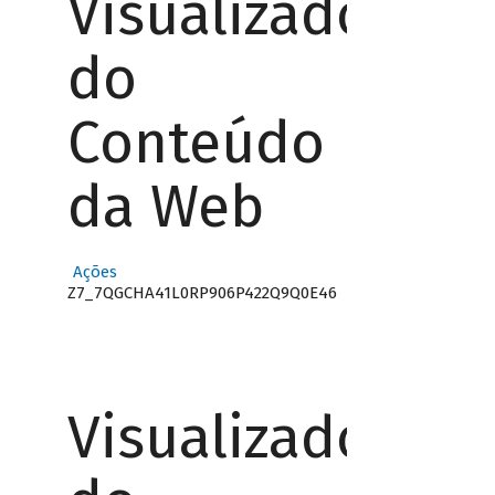
Visualizador
do
Conteúdo
da Web
Ações
Z7_7QGCHA41L0RP906P422Q9Q0E46
Visualizador