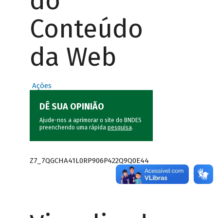
do
Conteúdo
da Web
Ações
DÊ SUA OPINIÃO
Ajude-nos a aprimorar o site do BNDES
preenchendo uma rápida
pesquisa
.
Z7_7QGCHA41L0RP906P422Q9Q0E44