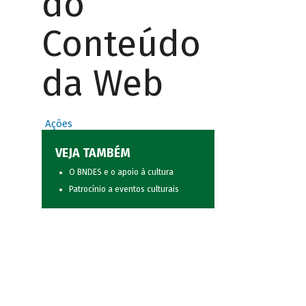
do
Conteúdo
da Web
Ações
VEJA TAMBÉM
O BNDES e o apoio à cultura
Patrocínio a eventos culturais