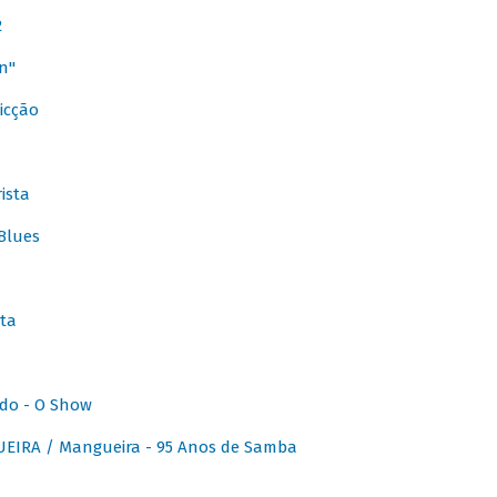
2
n"
icção
ista
Blues
ta
do - O Show
IRA / Mangueira - 95 Anos de Samba