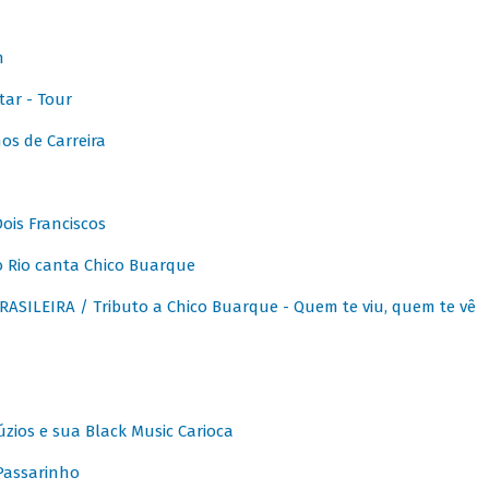
m
ar - Tour
os de Carreira
ois Franciscos
 Rio canta Chico Buarque
SILEIRA / Tributo a Chico Buarque - Quem te viu, quem te vê
zios e sua Black Music Carioca
Passarinho