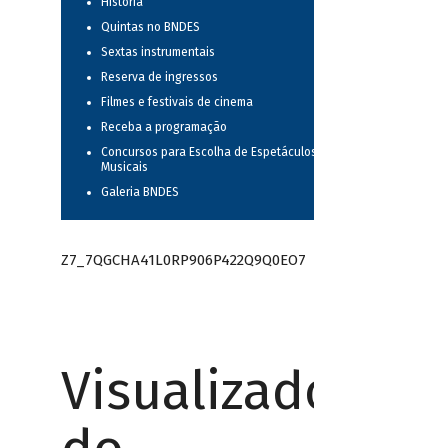
História
Quintas no BNDES
Sextas instrumentais
Reserva de ingressos
Filmes e festivais de cinema
Receba a programação
Concursos para Escolha de Espetáculos
Musicais
Galeria BNDES
Z7_7QGCHA41L0RP906P422Q9Q0EO7
Visualizador