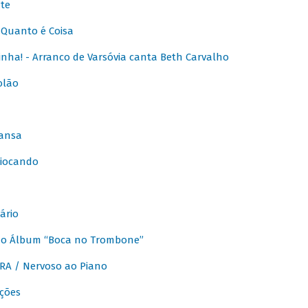
te
Quanto é Coisa
nha! - Arranco de Varsóvia canta Beth Carvalho
olão
ansa
iocando
ário
do Álbum “Boca no Trombone”
A / Nervoso ao Piano
ções