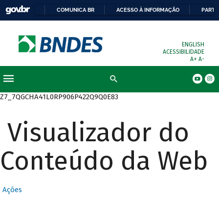
COMUNICA BR
ACESSO À INFORMAÇÃO
PARTI
ENGLISH
ACESSIBILIDADE
A+
A-
Busca
Z7_7QGCHA41L0RP906P422Q9Q0E83
Visualizador do
Conteúdo da Web
Ações