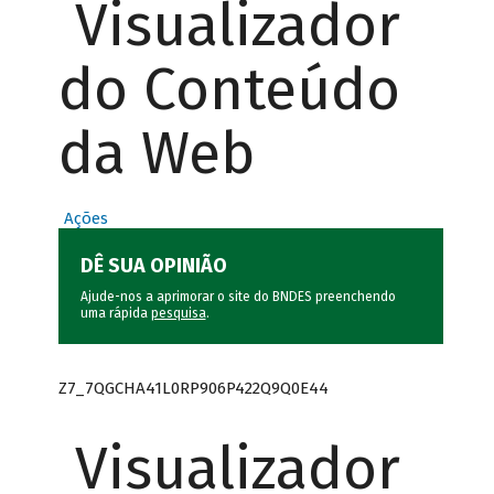
Visualizador
do Conteúdo
da Web
Ações
DÊ SUA OPINIÃO
Ajude-nos a aprimorar o site do BNDES preenchendo
uma rápida
pesquisa
.
Z7_7QGCHA41L0RP906P422Q9Q0E44
Visualizador