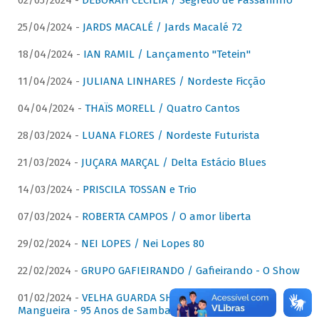
02/05/2024 -
DÉBORAH CECÍLIA / Segredo de Passarinho
25/04/2024 -
JARDS MACALÉ / Jards Macalé 72
18/04/2024 -
IAN RAMIL / Lançamento "Tetein"
11/04/2024 -
JULIANA LINHARES / Nordeste Ficção
04/04/2024 -
THAÏS MORELL / Quatro Cantos
28/03/2024 -
LUANA FLORES / Nordeste Futurista
21/03/2024 -
JUÇARA MARÇAL / Delta Estácio Blues
14/03/2024 -
PRISCILA TOSSAN e Trio
07/03/2024 -
ROBERTA CAMPOS / O amor liberta
29/02/2024 -
NEI LOPES / Nei Lopes 80
22/02/2024 -
GRUPO GAFIEIRANDO / Gafieirando - O Show
01/02/2024 -
VELHA GUARDA SHOW DA MANGUEIRA /
Mangueira - 95 Anos de Samba