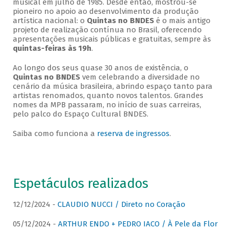
musical em julho de 1985. Desde então, mostrou-se
pioneiro no apoio ao desenvolvimento da produção
artística nacional: o
Quintas no BNDES
é o mais antigo
projeto de realização contínua no Brasil, oferecendo
apresentações musicais públicas e gratuitas, sempre às
quintas-feiras às 19h
.
Ao longo dos seus quase 30 anos de existência, o
Quintas no BNDES
vem celebrando a diversidade no
cenário da música brasileira, abrindo espaço tanto para
artistas renomados, quanto novos talentos. Grandes
nomes da MPB passaram, no início de suas carreiras,
pelo palco do Espaço Cultural BNDES.
Saiba como funciona a
reserva de ingressos
.
Espetáculos realizados
12/12/2024 -
CLAUDIO NUCCI / Direto no Coração
05/12/2024 -
ARTHUR ENDO + PEDRO IACO / À Pele da Flor