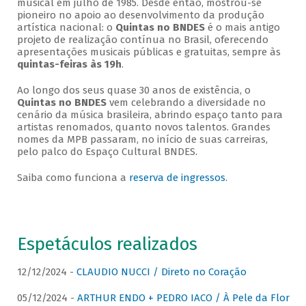
musical em julho de 1985. Desde então, mostrou-se
pioneiro no apoio ao desenvolvimento da produção
artística nacional: o
Quintas no BNDES
é o mais antigo
projeto de realização contínua no Brasil, oferecendo
apresentações musicais públicas e gratuitas, sempre às
quintas-feiras às 19h
.
Ao longo dos seus quase 30 anos de existência, o
Quintas no BNDES
vem celebrando a diversidade no
cenário da música brasileira, abrindo espaço tanto para
artistas renomados, quanto novos talentos. Grandes
nomes da MPB passaram, no início de suas carreiras,
pelo palco do Espaço Cultural BNDES.
Saiba como funciona a
reserva de ingressos
.
Espetáculos realizados
12/12/2024 -
CLAUDIO NUCCI / Direto no Coração
05/12/2024 -
ARTHUR ENDO + PEDRO IACO / À Pele da Flor