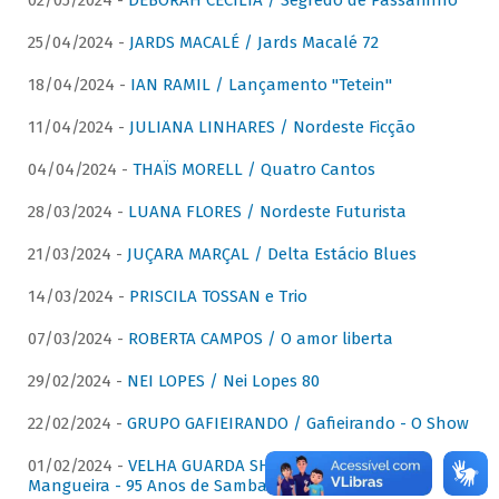
02/05/2024 -
DÉBORAH CECÍLIA / Segredo de Passarinho
25/04/2024 -
JARDS MACALÉ / Jards Macalé 72
18/04/2024 -
IAN RAMIL / Lançamento "Tetein"
11/04/2024 -
JULIANA LINHARES / Nordeste Ficção
04/04/2024 -
THAÏS MORELL / Quatro Cantos
28/03/2024 -
LUANA FLORES / Nordeste Futurista
21/03/2024 -
JUÇARA MARÇAL / Delta Estácio Blues
14/03/2024 -
PRISCILA TOSSAN e Trio
07/03/2024 -
ROBERTA CAMPOS / O amor liberta
29/02/2024 -
NEI LOPES / Nei Lopes 80
22/02/2024 -
GRUPO GAFIEIRANDO / Gafieirando - O Show
01/02/2024 -
VELHA GUARDA SHOW DA MANGUEIRA /
Mangueira - 95 Anos de Samba