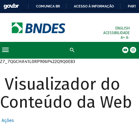
COMUNICA BR
ACESSO À INFORMAÇÃO
PARTI
ENGLISH
ACESSIBILIDADE
A+
A-
Busca
Z7_7QGCHA41L0RP906P422Q9Q0E83
Visualizador do
Conteúdo da Web
Ações