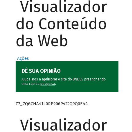
Visualizador
do Conteúdo
da Web
Ações
DÊ SUA OPINIÃO
Ajude-nos a aprimorar o site do BNDES preenchendo
uma rápida
pesquisa
.
Z7_7QGCHA41L0RP906P422Q9Q0E44
Visualizador