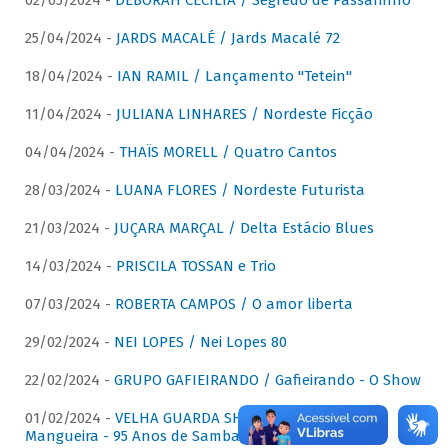
02/05/2024 -
DÉBORAH CECÍLIA / Segredo de Passarinho
25/04/2024 -
JARDS MACALÉ / Jards Macalé 72
18/04/2024 -
IAN RAMIL / Lançamento "Tetein"
11/04/2024 -
JULIANA LINHARES / Nordeste Ficção
04/04/2024 -
THAÏS MORELL / Quatro Cantos
28/03/2024 -
LUANA FLORES / Nordeste Futurista
21/03/2024 -
JUÇARA MARÇAL / Delta Estácio Blues
14/03/2024 -
PRISCILA TOSSAN e Trio
07/03/2024 -
ROBERTA CAMPOS / O amor liberta
29/02/2024 -
NEI LOPES / Nei Lopes 80
22/02/2024 -
GRUPO GAFIEIRANDO / Gafieirando - O Show
01/02/2024 -
VELHA GUARDA SHOW DA MANGUEIRA /
Mangueira - 95 Anos de Samba