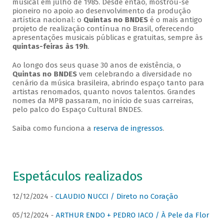
musical em julho de 1985. Desde então, mostrou-se
pioneiro no apoio ao desenvolvimento da produção
artística nacional: o
Quintas no BNDES
é o mais antigo
projeto de realização contínua no Brasil, oferecendo
apresentações musicais públicas e gratuitas, sempre às
quintas-feiras às 19h
.
Ao longo dos seus quase 30 anos de existência, o
Quintas no BNDES
vem celebrando a diversidade no
cenário da música brasileira, abrindo espaço tanto para
artistas renomados, quanto novos talentos. Grandes
nomes da MPB passaram, no início de suas carreiras,
pelo palco do Espaço Cultural BNDES.
Saiba como funciona a
reserva de ingressos
.
Espetáculos realizados
12/12/2024 -
CLAUDIO NUCCI / Direto no Coração
05/12/2024 -
ARTHUR ENDO + PEDRO IACO / À Pele da Flor