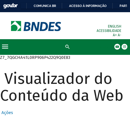
COMUNICA BR
ACESSO À INFORMAÇÃO
PARTI
ENGLISH
ACESSIBILIDADE
A+
A-
Busca
Z7_7QGCHA41L0RP906P422Q9Q0E83
Visualizador do
Conteúdo da Web
Ações