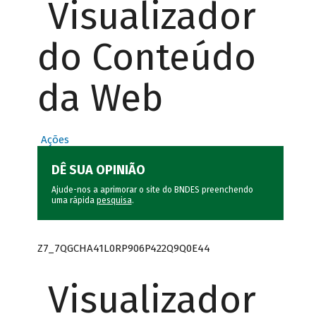
Visualizador
do Conteúdo
da Web
Ações
DÊ SUA OPINIÃO
Ajude-nos a aprimorar o site do BNDES preenchendo
uma rápida
pesquisa
.
Z7_7QGCHA41L0RP906P422Q9Q0E44
Visualizador