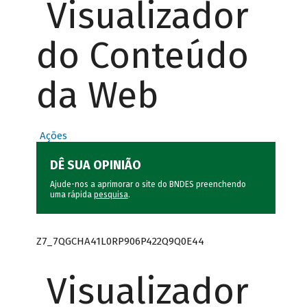
Visualizador
do Conteúdo
da Web
Ações
DÊ SUA OPINIÃO
Ajude-nos a aprimorar o site do BNDES preenchendo
uma rápida
pesquisa
.
Z7_7QGCHA41L0RP906P422Q9Q0E44
Visualizador