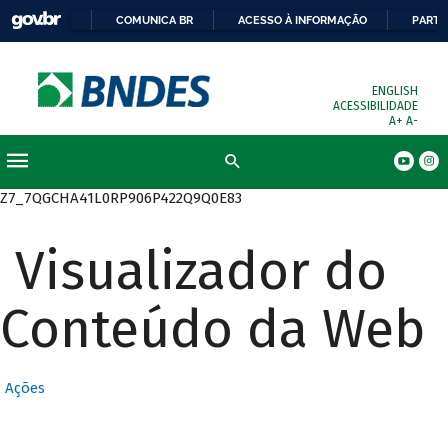
COMUNICA BR
ACESSO À INFORMAÇÃO
PARTI
ENGLISH
ACESSIBILIDADE
A+
A-
Busca
Z7_7QGCHA41L0RP906P422Q9Q0E83
Visualizador do
Conteúdo da Web
Ações