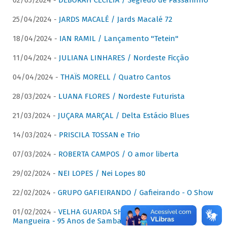
02/05/2024 -
DÉBORAH CECÍLIA / Segredo de Passarinho
25/04/2024 -
JARDS MACALÉ / Jards Macalé 72
18/04/2024 -
IAN RAMIL / Lançamento "Tetein"
11/04/2024 -
JULIANA LINHARES / Nordeste Ficção
04/04/2024 -
THAÏS MORELL / Quatro Cantos
28/03/2024 -
LUANA FLORES / Nordeste Futurista
21/03/2024 -
JUÇARA MARÇAL / Delta Estácio Blues
14/03/2024 -
PRISCILA TOSSAN e Trio
07/03/2024 -
ROBERTA CAMPOS / O amor liberta
29/02/2024 -
NEI LOPES / Nei Lopes 80
22/02/2024 -
GRUPO GAFIEIRANDO / Gafieirando - O Show
01/02/2024 -
VELHA GUARDA SHOW DA MANGUEIRA /
Mangueira - 95 Anos de Samba