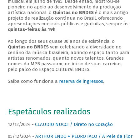
musical em julho de 1985. Desde então, mostrou-se
pioneiro no apoio ao desenvolvimento da produção
artística nacional: o
Quintas no BNDES
é o mais antigo
projeto de realização contínua no Brasil, oferecendo
apresentações musicais públicas e gratuitas, sempre às
quintas-feiras às 19h
.
Ao longo dos seus quase 30 anos de existência, o
Quintas no BNDES
vem celebrando a diversidade no
cenário da música brasileira, abrindo espaço tanto para
artistas renomados, quanto novos talentos. Grandes
nomes da MPB passaram, no início de suas carreiras,
pelo palco do Espaço Cultural BNDES.
Saiba como funciona a
reserva de ingressos
.
Espetáculos realizados
12/12/2024 -
CLAUDIO NUCCI / Direto no Coração
05/12/2024 -
ARTHUR ENDO + PEDRO IACO / À Pele da Flor