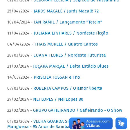
02/05/2024 -
DÉBORAH CECÍLIA / Segredo de Passarinho
25/04/2024 -
JARDS MACALÉ / Jards Macalé 72
18/04/2024 -
IAN RAMIL / Lançamento "Tetein"
11/04/2024 -
JULIANA LINHARES / Nordeste Ficção
04/04/2024 -
THAÏS MORELL / Quatro Cantos
28/03/2024 -
LUANA FLORES / Nordeste Futurista
21/03/2024 -
JUÇARA MARÇAL / Delta Estácio Blues
14/03/2024 -
PRISCILA TOSSAN e Trio
07/03/2024 -
ROBERTA CAMPOS / O amor liberta
29/02/2024 -
NEI LOPES / Nei Lopes 80
22/02/2024 -
GRUPO GAFIEIRANDO / Gafieirando - O Show
01/02/2024 -
VELHA GUARDA SHOW DA MANGUEIRA /
Mangueira - 95 Anos de Samba