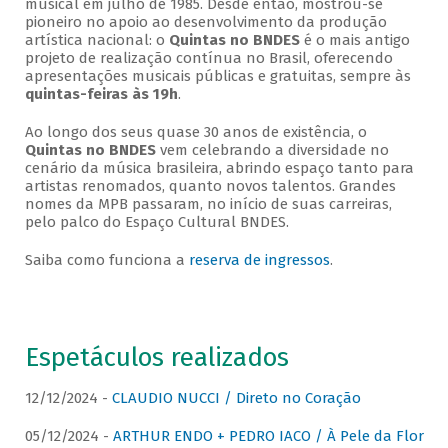
musical em julho de 1985. Desde então, mostrou-se
pioneiro no apoio ao desenvolvimento da produção
artística nacional: o
Quintas no BNDES
é o mais antigo
projeto de realização contínua no Brasil, oferecendo
apresentações musicais públicas e gratuitas, sempre às
quintas-feiras às 19h
.
Ao longo dos seus quase 30 anos de existência, o
Quintas no BNDES
vem celebrando a diversidade no
cenário da música brasileira, abrindo espaço tanto para
artistas renomados, quanto novos talentos. Grandes
nomes da MPB passaram, no início de suas carreiras,
pelo palco do Espaço Cultural BNDES.
Saiba como funciona a
reserva de ingressos
.
Espetáculos realizados
12/12/2024 -
CLAUDIO NUCCI / Direto no Coração
05/12/2024 -
ARTHUR ENDO + PEDRO IACO / À Pele da Flor