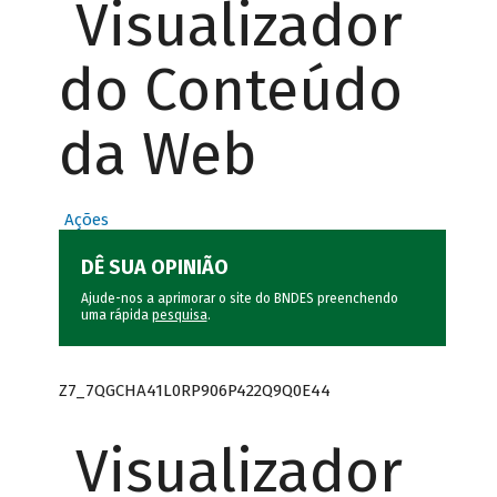
Visualizador
do Conteúdo
da Web
Ações
DÊ SUA OPINIÃO
Ajude-nos a aprimorar o site do BNDES preenchendo
uma rápida
pesquisa
.
Z7_7QGCHA41L0RP906P422Q9Q0E44
Visualizador