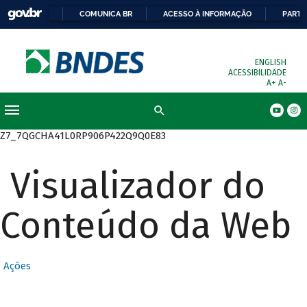
COMUNICA BR
ACESSO À INFORMAÇÃO
PARTI
ENGLISH
ACESSIBILIDADE
A+
A-
Busca
Z7_7QGCHA41L0RP906P422Q9Q0E83
Visualizador do
Conteúdo da Web
Ações